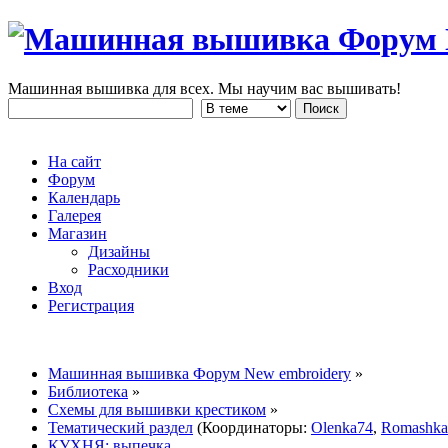
Машинная вышивка для всех. Мы научим вас вышивать!
На сайт
Форум
Календарь
Галерея
Магазин
Дизайны
Расходники
Вход
Регистрация
Машинная вышивка Форум New embroidery
»
Библиотека
»
Схемы для вышивки крестиком
»
Тематический раздел
(Координаторы:
Olenka74
,
Romashka
КУХНЯ: выпечка