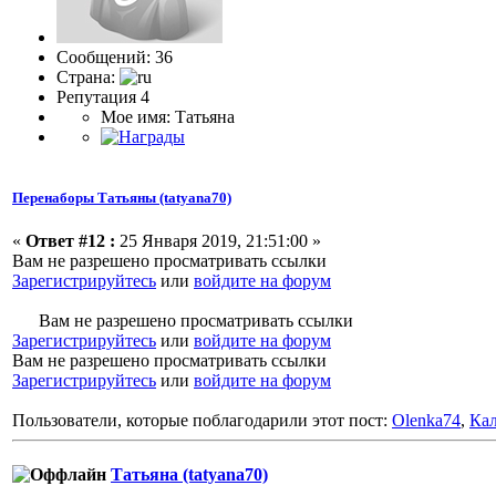
Сообщений: 36
Страна:
Репутация 4
Мое имя: Татьяна
Перенаборы Татьяны (tatyana70)
«
Ответ #12 :
25 Января 2019, 21:51:00 »
Вам не разрешено просматривать ссылки
Зарегистрируйтесь
или
войдите на форум
Вам не разрешено просматривать ссылки
Зарегистрируйтесь
или
войдите на форум
Вам не разрешено просматривать ссылки
Зарегистрируйтесь
или
войдите на форум
Пользователи, которые поблагодарили этот пост:
Olenka74
,
Ка
Татьяна (tatyana70)