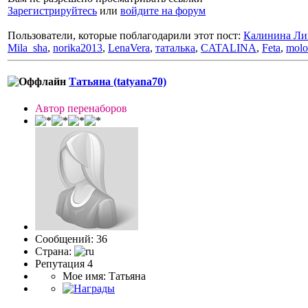
Зарегистрируйтесь
или
войдите на форум
Пользователи, которые поблагодарили этот пост:
Калинина Ли
Mila_sha
,
norika2013
,
LenaVera
,
таталька
,
CATALINA
,
Feta
,
molo
Татьяна (tatyana70)
Автор перенаборов
Сообщений: 36
Страна:
Репутация 4
Мое имя: Татьяна