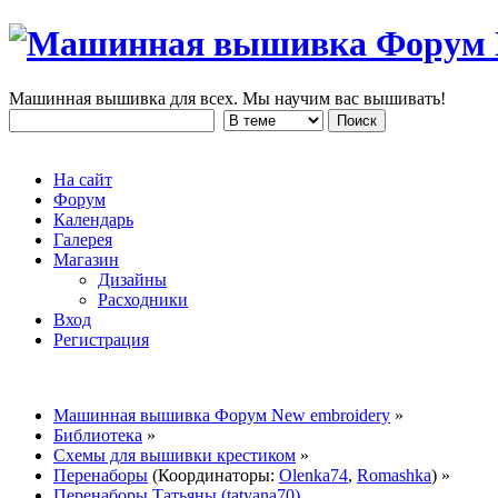
Машинная вышивка для всех. Мы научим вас вышивать!
На сайт
Форум
Календарь
Галерея
Магазин
Дизайны
Расходники
Вход
Регистрация
Машинная вышивка Форум New embroidery
»
Библиотека
»
Схемы для вышивки крестиком
»
Перенаборы
(Координаторы:
Olenka74
,
Romashka
) »
Перенаборы Татьяны (tatyana70)