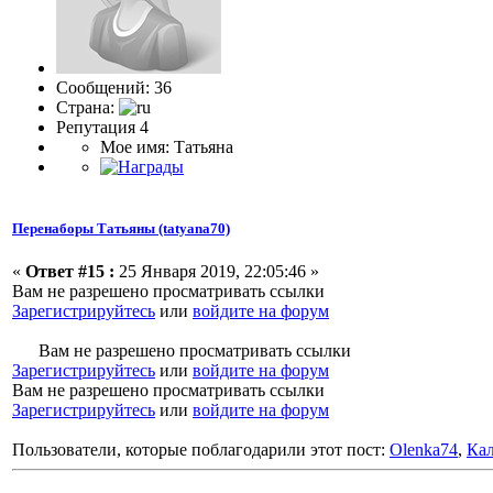
Сообщений: 36
Страна:
Репутация 4
Мое имя: Татьяна
Перенаборы Татьяны (tatyana70)
«
Ответ #15 :
25 Января 2019, 22:05:46 »
Вам не разрешено просматривать ссылки
Зарегистрируйтесь
или
войдите на форум
Вам не разрешено просматривать ссылки
Зарегистрируйтесь
или
войдите на форум
Вам не разрешено просматривать ссылки
Зарегистрируйтесь
или
войдите на форум
Пользователи, которые поблагодарили этот пост:
Olenka74
,
Ка