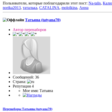
Пользователи, которые поблагодарили этот пост:
Na-talis
,
Кали
norika2013
,
таталька
,
CATALINA
,
mololkina
,
Анна
Татьяна (tatyana70)
Автор перенаборов
Сообщений: 36
Страна:
Репутация 4
Мое имя: Татьяна
Перенаборы Татьяны (tatyana70)