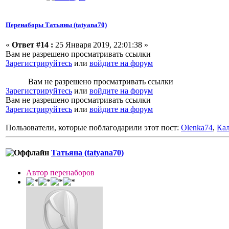
Перенаборы Татьяны (tatyana70)
«
Ответ #14 :
25 Января 2019, 22:01:38 »
Вам не разрешено просматривать ссылки
Зарегистрируйтесь
или
войдите на форум
Вам не разрешено просматривать ссылки
Зарегистрируйтесь
или
войдите на форум
Вам не разрешено просматривать ссылки
Зарегистрируйтесь
или
войдите на форум
Пользователи, которые поблагодарили этот пост:
Olenka74
,
Ка
Татьяна (tatyana70)
Автор перенаборов