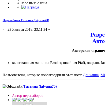
Мое имя: Алена
Перенаборы Татьяны (tatyana70)
«
:
23 Января 2019, 23:11:34 »
Разре
Авто
Авторская странич
вышивальная машинка Brother, швейная Pfaff, оверлок J
Пользователи, которые поблагодарили этот пост:
Дончанка
,
Mi
Татьяна (tatyana70)
Автор перенаборов