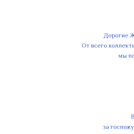
Дорогие Ж
От всего коллект
мы п
за госпожу