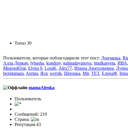
Топаз 30
Пользователи, которые поблагодарили этот пост:
Дончанка
,
Ri
Алла Деркач
,
lybasha
,
kondray
,
galinadayanova
,
jmulkasveta
,
ИВА
МиронЮля
,
Elvira 9
,
LoraK
,
Alex77
,
Ирина Анатольевна
,
Лунн
bezgtamara
,
Aerina
,
Яся
,
wersik
,
Шпонка
,
Mir
,
TET
,
ЕленаФ
,
Irin
mamaAlenka
Пользовaтeль
Сообщений: 219
Страна:
Репутация 43