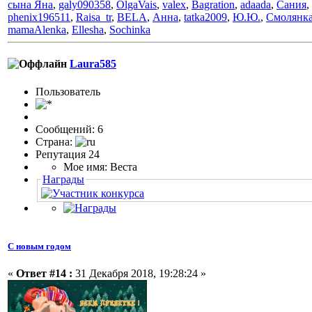
сына Яна
,
galy090358
,
OlgaVais
,
valex
,
Bagration
,
adaada
,
Сания
,
phenix196511
,
Raisa_tr
,
BELA
,
Анна
,
tatka2009
,
Ю.Ю.
,
Смолянк
mamaAlenka
,
Ellesha
,
Sochinka
Laura585
Пользователь
Сообщений: 6
Страна:
Репутация 24
Мое имя: Веста
Награды
С новым годом
«
Ответ #14 :
31 Декабря 2018, 19:28:24 »