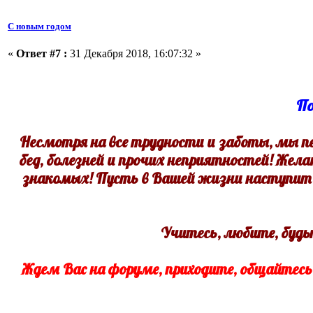
С новым годом
«
Ответ #7 :
31 Декабря 2018, 16:07:32 »
По
Несмотря на все трудности и заботы, мы пе
бед, болезней и прочих неприятностей! Же
знакомых! Пусть в Вашей жизни наступит 
Учитесь, любите, буд
Ждем Вас на форуме, приходите, общайтесь,