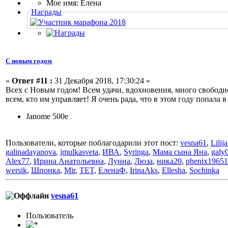
Мое имя: Елена
Награды
С новым годом
«
Ответ #11 :
31 Декабря 2018, 17:30:24 »
Всех с Новым годом! Всем удачи, вдохновения, много свобод
всем, кто им управляет! Я очень рада, что в этом году попал
Janome 500e
Пользователи, которые поблагодарили этот пост:
vesna61
,
Lilija
galinadayanova
,
jmulkasveta
,
ИВА
,
Syringa
,
Мама сына Яна
,
galy
Alex77
,
Ирина Анатольевна
,
Лунна
,
Люза
,
ника20
,
phenix19651
wersik
,
Шпонка
,
Mir
,
TET
,
ЕленаФ
,
IrinaAks
,
Ellesha
,
Sochinka
vesna61
Пользовaтeль