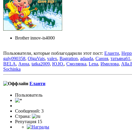
Brother innov-is4000
Пользователи, которые поблагодарили этот пост:
Еланти
,
Hepp
galy090358
,
OlgaVais
,
valex
,
Bagration
,
adaada
,
Сания
,
татьяна61
BELA
,
Анна
,
tatka2009
,
Ю.Ю.
,
Смолянка
,
Lena
,
Имилова
,
Alla.
Sochinka
Еланти
Пользователь
Сообщений: 3
Страна:
Репутация 15