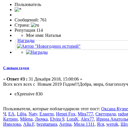
Пользовaтeль
Сообщений: 761
Страна:
Репутация 114
Мое имя: Наталья
Награды
С новым годом
«
Ответ #3 :
31 Декабря 2018, 15:00:06 »
Всех всех всех с Новым 2019 Годом!!!Добра, мира, благополуч
eXpressive 830
Пользователи, которые поблагодарили этот пост:
Оксана Кузн
Ч
,
ЕА
,
Lilija
,
Naty
,
Еланти
,
Heppi Fox
,
Mira777
,
Светорада
,
radu
Катрин
,
Milena
,
Лючка
,
Elvira 9
,
LoraK
,
Alex77
,
Ирина Анатоль
Имилова
,
Alla.F
,
bezgtamara
,
Aerina
,
Мила 1311
,
Яся
,
wersik
,
Шп