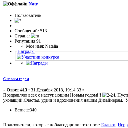
Naty
Пользовaтeль
Сообщений: 513
Страна:
Репутация 91
Мое имя: Natalia
Награды
С новым годом
«
Ответ #13 :
31 Декабря 2018, 19:14:33 »
Поздравляю всех с наступающим Новым годом!!!
. Пус
уходящий.Счастья, удачи и вдохновения нашим Дизайнерам, У
Bernette340
Пользователи, которые поблагодарили этот пост:
Еланти
,
Hepp