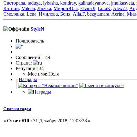
Светорада
,
raduga
,
lybasha
,
kondray
,
galinadayanova
,
jmulkasveta
,
Катрин
,
Milena
,
Лючка
,
МиронЮля
,
Elvira 9
,
LoraK
,
Alex77
,
Ang
Смолянка
,
Lena
,
Имилова
,
Боня
,
Alla.F
,
bezgtamara
,
Aerina
,
Мила
StyleN
Пользовaтeль
Сообщений: 149
Страна:
Репутация 34
Мое имя: Неля
Награды
С новым годом
«
Ответ #10 :
31 Декабря 2018, 17:03:28 »