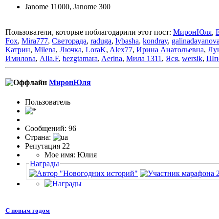
Janome 11000, Janome 300
Пользователи, которые поблагодарили этот пост:
МиронЮля
,
E
Fox
,
Mira777
,
Светорада
,
raduga
,
lybasha
,
kondray
,
galinadayanov
Катрин
,
Milena
,
Лючка
,
LoraK
,
Alex77
,
Ирина Анатольевна
,
Лу
Имилова
,
Alla.F
,
bezgtamara
,
Aerina
,
Мила 1311
,
Яся
,
wersik
,
Шп
МиронЮля
Пользовaтeль
Сообщений: 96
Страна:
Репутация 22
Мое имя: Юлия
Награды
С новым годом