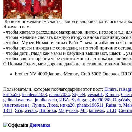
Ко всем пожеланиям счастья, мира и здоровья хотелось бы доб
Я желаю вам:
- чтобы хватало расходных материалов, ниток, иголок и т.д. дл
- чтобы желание сделать каждую вторую вновь появившуюся в
- чтобы "Музеи Незаконченных Работ" начали избавляться от э
- чтобы вкусы никогда не совпадали, и по этой причине остав
- чтобы дети, глядя как мамы и бабушки вышивают, шьют..., ув
- чтобы ваши творения через много-много лет показывали вос
С Новым Годом, мои дорогие далёкие, и ставшие такими близ
brother NV 4000;Janome Memory Craft 500E;Оверлок BRO
Пользователи, которые поблагодарили этот пост:
Elmira
,
raisagr
krilixa56
,
lenalena2323
,
елена7024
,
StyleN
,
vesna61
,
Rimma
,
Свет
galinadayanova
,
jmulkasveta
,
ИВА
,
Syringa
,
galy090358
,
OlgaVais
Анатольевна
,
Лунна
,
Люза
,
ника20
,
phenix196511
,
Raisa_tr
,
Malv
1311
,
Яся
,
wersik
,
Шпонка
,
Маруська
,
Mir
,
tamavas
,
ULD
,
Светл
Дончанка