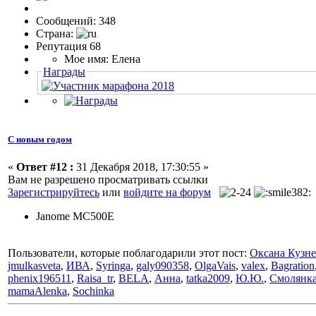
Сообщений: 348
Страна:
Репутация 68
Мое имя: Елена
Награды
С новым годом
«
Ответ #12 :
31 Декабря 2018, 17:30:55 »
Вам не разрешено просматривать ссылки
Зарегистрируйтесь
или
войдите на форум
Janome MC500E
Пользователи, которые поблагодарили этот пост:
Оксана Кузн
jmulkasveta
,
ИВА
,
Syringa
,
galy090358
,
OlgaVais
,
valex
,
Bagration
phenix196511
,
Raisa_tr
,
BELA
,
Анна
,
tatka2009
,
Ю.Ю.
,
Смолянк
mamaAlenka
,
Sochinka