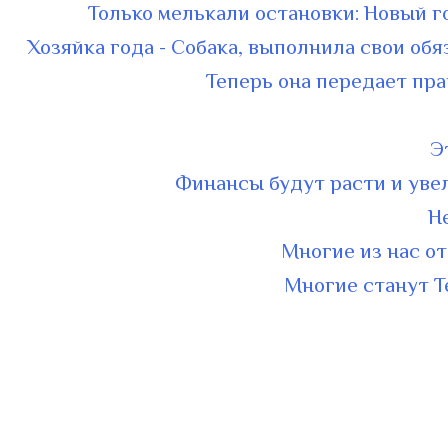
Только мелькали остановки: Новый го
Хозяйка года - Собака, выполнила свои обя
Теперь она передает пр
Э
Финансы будут расти и увел
Н
Многие из нас о
Многие станут Т