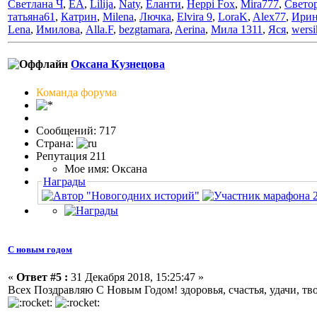
Светлана Ч
,
ЕА
,
Lilija
,
Naty
,
Еланти
,
Heppi Fox
,
Mira777
,
Свето
татьяна61
,
Катрин
,
Milena
,
Лючка
,
Elvira 9
,
LoraK
,
Alex77
,
Ирин
Lena
,
Имилова
,
Alla.F
,
bezgtamara
,
Aerina
,
Мила 1311
,
Яся
,
wersi
Оксана Кузнецова
Команда форума
Сообщений: 717
Страна:
Репутация 211
Мое имя: Оксана
Награды
С новым годом
«
Ответ #5 :
31 Декабря 2018, 15:25:47 »
Всех Поздравляю С Новым Годом! здоровья, счастья, удачи, 