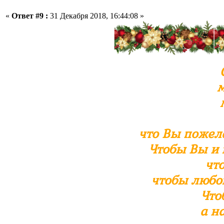
«
Ответ #9 :
31 Декабря 2018, 16:44:08 »
м
что Вы пожел
Чтобы Вы и 
чт
чтобы любо
Что
а н