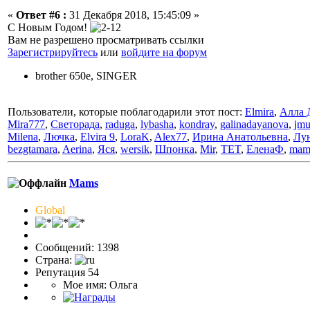
«
Ответ #6 :
31 Декабря 2018, 15:45:09 »
С Новым Годом!
Вам не разрешено просматривать ссылки
Зарегистрируйтесь
или
войдите на форум
brother 650e, SINGER
Пользователи, которые поблагодарили этот пост:
Elmira
,
Алла 
Mira777
,
Светорада
,
raduga
,
lybasha
,
kondray
,
galinadayanova
,
jmu
Milena
,
Лючка
,
Elvira 9
,
LoraK
,
Alex77
,
Ирина Анатольевна
,
Лу
bezgtamara
,
Aerina
,
Яся
,
wersik
,
Шпонка
,
Mir
,
TET
,
ЕленаФ
,
mam
Mams
Global
Сообщений: 1398
Страна:
Репутация 54
Мое имя: Ольга