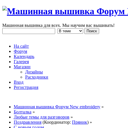
Машинная вышивка для всех. Мы научим вас вышивать!
На сайт
Форум
Календарь
Галерея
Магазин
Дизайны
Расходники
Вход
Регистрация
Машинная вышивка Форум New embroidery
»
Болталка
»
Любые темы для разговоров
»
Поздравления
(Координатор:
Пряник
) »
С новым годом