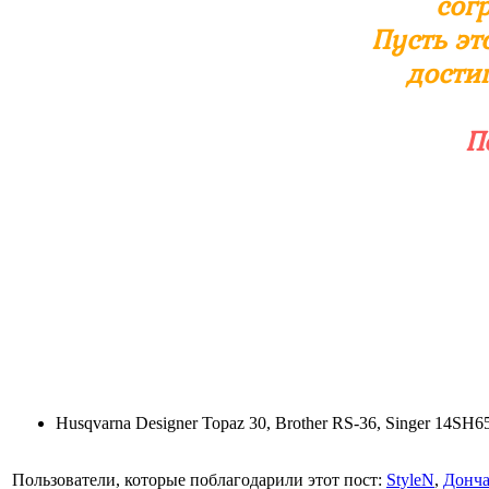
сог
Пусть эт
дости
П
Husqvarna Designer Topaz 30, Brother RS-36, Singer 14S
Пользователи, которые поблагодарили этот пост:
StyleN
,
Донча