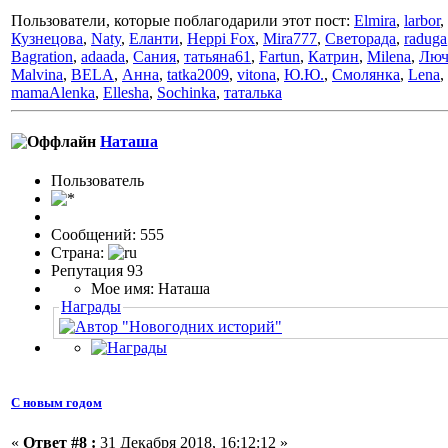
Пользователи, которые поблагодарили этот пост:
Elmira
,
larbor
,
Кузнецова
,
Naty
,
Еланти
,
Heppi Fox
,
Mira777
,
Светорада
,
raduga
Bagration
,
adaada
,
Сания
,
татьяна61
,
Fartun
,
Катрин
,
Milena
,
Люч
Malvina
,
BELA
,
Анна
,
tatka2009
,
vitona
,
Ю.Ю.
,
Смолянка
,
Lena
,
mamaAlenka
,
Ellesha
,
Sochinka
,
таталька
Наташа
Пользовaтeль
Сообщений: 555
Страна:
Репутация 93
Мое имя: Наташа
Награды
С новым годом
«
Ответ #8 :
31 Декабря 2018, 16:12:12 »