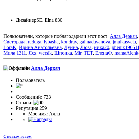
ДизайнерSE, Elna 830
Пользователи, которые поблагодарили этот пост:
Алла Деркач
Светорада
,
raduga
,
lybasha
,
kondray
,
galinadayanova
,
jmulkasveta
,
LoraK
,
Ирина Анатольевна
,
Лунна
,
Люза
,
ника20
,
phenix19651
Мила 1311
,
Яся
,
wersik
,
Шпонка
,
Mir
,
TET
,
ЕленаФ
,
mamaAlenk
Алла Деркач
Пользовaтeль
Сообщений: 733
Страна:
Репутация 259
Мое имя: Алла
С новым годом