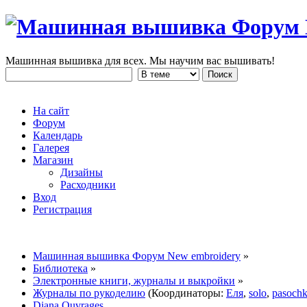
Машинная вышивка для всех. Мы научим вас вышивать!
На сайт
Форум
Календарь
Галерея
Магазин
Дизайны
Расходники
Вход
Регистрация
Машинная вышивка Форум New embroidery
»
Библиотека
»
Электронные книги, журналы и выкройки
»
Журналы по рукоделию
(Координаторы:
Еля
,
solo
,
pasoch
Diana Ouvrages