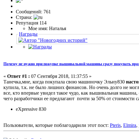
Сообщений: 761
Страна:
Репутация 114
Мое имя: Наталья
Награды
Почему не нужно при покупке вышивальной машины сразу покупать про
«
Ответ #1 :
07 Сентября 2018, 11:37:55 »
Танечка,мне, когда покупала свою машиночку Эльну830
насто
купила, т.к. не было лишних финансов. Но очень долго не могл
все, кто впервые увидел такое чудо, как вышивальная машина,
чего разработчики ее предлагают почти за 50% от стоимости
eXpressive 830
Пользователи, которые поблагодарили этот пост:
Pteris
,
Elmira
,