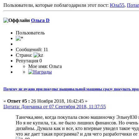
Пользователи, которые поблагодарили этот пост:
Юла55
,
Пота
Ольга D
Пользоватeль
Сообщений: 11
Страна:
Репутация 0
Мое имя: Ольга
Почему не нужно при покупке вышивальной машины сразу покупать про
«
Ответ #5 :
26 Ноября 2018, 16:42:45 »
Цитата: Дончанка от 07 Сентября 2018, 11:37:55
Танечка,мне, когда покупала свою машиночку Эльну830
Но я не купила, т.к. не было лишних финансов. Но очень 
дизайны. Думала как и все, кто впервые увидел такое чу
что же дает такая программа? и для чего разработчики 