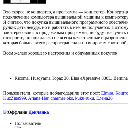
Это скорее не конвертер, а программа — коннектор. Конвертируе
подключение компьютера вышивальной машины к компьютеру
Я считаю, что покупка вышивального программного обеспечени
ручки: деть некуда, но и работать в нем не получается. Поэто
заинтересованы в продаже вам программы, не будут вас учить 
интернете, но они далеко не всегда качественные и разрознен
которая больше всего распространена и по вопросам с которой
Всем желаю хорошего настроения и обдуманных покупок.
Ricoma, Husqvarna Topaz 30, Elna eXpressive 830L, Bernin
Пользователи, которые поблагодарили этот пост:
Elmira
,
Кошто
KuzZina999
,
Ariana-Har
,
charmer-oks
,
kuku-ruku
,
Елена26
Дончанка
Пользовaтeль