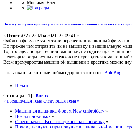
Мое имя: Елена
Почему не нужно при покупке вышивальной машины сразу покупать про
«
Ответ #22 :
22 Мая 2021, 22:09:41 »
Файлы в формате xsd можно перевести в машинный формат в 
Но прежде чем отправить их на вышивку в вышивальную маши
То, что сделано для ручной вышивки, не годится для машинной
Некоторые виды ручных стежков не переводятся в машинный ф
Всем премудростям машинной вышивки в крестике можно научи
Пользователи, которые поблагодарили этот пост:
BoldBug
Печать
Страницы: [
1
]
Вверх
« предыдущая тема
следующая тема »
Машинная вышивка Форум New embroidery
»
Все для новичков
»
С чего начать. Все что нужно знать новичку
»
Почему не нужно при покупке вышивальной машины сра