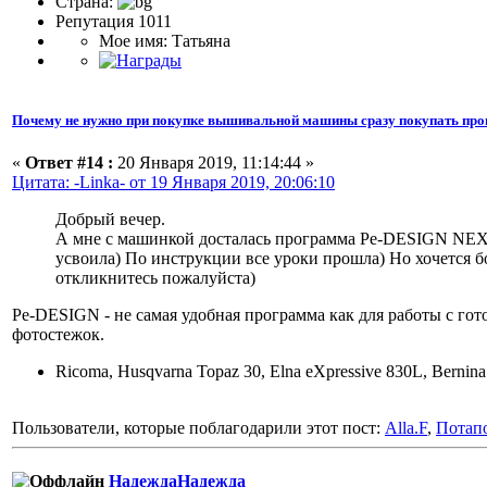
Страна:
Репутация 1011
Мое имя: Татьяна
Почему не нужно при покупке вышивальной машины сразу покупать про
«
Ответ #14 :
20 Января 2019, 11:14:44 »
Цитата: -Linka- от 19 Января 2019, 20:06:10
Добрый вечер.
А мне с машинкой досталась программа Pe-DESIGN NEXT 9
усвоила) По инструкции все уроки прошла) Но хочется 
откликнитесь пожалуйста)
Pe-DESIGN - не самая удобная программа как для работы с гот
фотостежок.
Ricoma, Husqvarna Topaz 30, Elna eXpressive 830L, Bernin
Пользователи, которые поблагодарили этот пост:
Alla.F
,
Потап
НадеждаНадежда