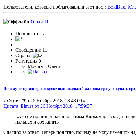
Пользователи, которые поблагодарили этот пост:
BoldBug
,
Юл
Ольга D
Пользоватeль
Сообщений: 11
Страна:
Репутация 0
Мое имя: Ольга
Почему не нужно при покупке вышивальной машины сразу покупать про
«
Ответ #9 :
26 Ноября 2018, 18:48:09 »
Цитата: Elmira от 26 Ноября 2018, 17:59:37
...это не полноценная программа Вилком для создания ди
пяльцах и сохранить.
Спасибо за ответ. Теперь понятно, почему не могу изменить над