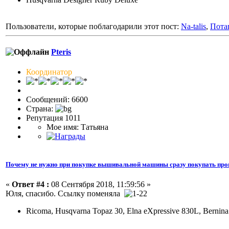
Пользователи, которые поблагодарили этот пост:
Na-talis
,
Пота
Pteris
Координатор
Сообщений: 6600
Страна:
Репутация 1011
Мое имя: Татьяна
Почему не нужно при покупке вышивальной машины сразу покупать про
«
Ответ #4 :
08 Сентября 2018, 11:59:56 »
Юля, спасибо. Ссылку поменяла
Ricoma, Husqvarna Topaz 30, Elna eXpressive 830L, Bernin