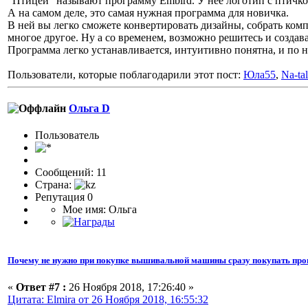
"Птицей" называют программу Embird. У нее логотип с птичко
А на самом деле, это самая нужная программа для новичка.
В ней вы легко сможете конвертировать дизайны, собрать комп
многое другое. Ну а со временем, возможно решитесь и создав
Программа легко устанавливается, интуитивно понятна, и по н
Пользователи, которые поблагодарили этот пост:
Юла55
,
Na-tal
Ольга D
Пользоватeль
Сообщений: 11
Страна:
Репутация 0
Мое имя: Ольга
Почему не нужно при покупке вышивальной машины сразу покупать про
«
Ответ #7 :
26 Ноября 2018, 17:26:40 »
Цитата: Elmira от 26 Ноября 2018, 16:55:32