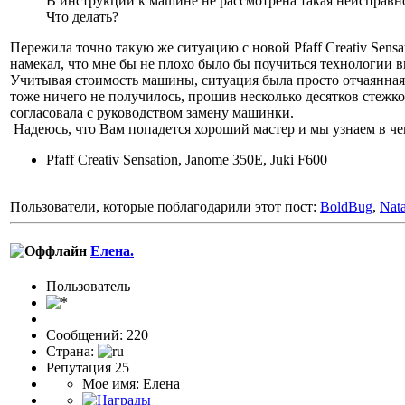
В инструкции к машине не рассмотрена такая неисправн
Что делать?
Пережила точно такую же ситуацию с новой Pfaff Creativ Sens
намекал, что мне бы не плохо было бы поучиться технологии 
Учитывая стоимость машины, ситуация была просто отчаянная. 
тоже ничего не получилось, прошив несколько десятков стежко
согласовала с руководством замену машинки.
Надеюсь, что Вам попадется хороший мастер и мы узнаем в че
Pfaff Creativ Sensation, Janome 350E, Juki F600
Пользователи, которые поблагодарили этот пост:
BoldBug
,
Nat
Елена.
Пользовaтeль
Сообщений: 220
Страна:
Репутация 25
Мое имя: Елена