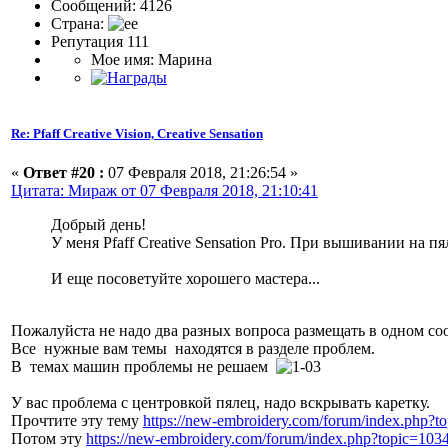
Сообщений: 4126
Страна:
Репутация 111
Мое имя: Марина
Re: Pfaff Creative Vision, Creative Sensation
«
Ответ #20 :
07 Февраля 2018, 21:26:54 »
Цитата: Мираж от 07 Февраля 2018, 21:10:41
Добрый день!
У меня Pfaff Creative Sensation Pro. При вышивании на п
И еще посоветуйте хорошего мастера...
Пожалуйста не надо два разных вопроса размещать в одном с
Все нужные вам темы находятся в разделе проблем.
В темах машин проблемы не решаем
У вас проблема с центровкой пялец, надо вскрывать каретку.
Прочтите эту тему
https://new-embroidery.com/forum/index.php?t
Потом эту
https://new-embroidery.com/forum/index.php?topic=103