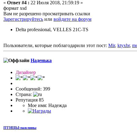
«
Ответ #4 :
22 Июля 2018, 21:59:19 »
формат xsd
Вам не разрешено просматривать ссылки
Зарегистрируйтесь
или
войдите на форум
Delta professional, VELLES 21C-TS
Пользователи, которые поблагодарили этот пост:
Mir
,
ktyxbr
,
mo
Наденька
Дизайнер
Сообщений: 399
Страна:
Репутация 85
Мое имя: Надежда
ПТИЦЫ:павлины