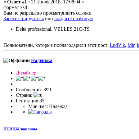
«
Ответ #1 :
21 Июля 2018, 17:08:04 »
формат xsd
Вам не разрешено просматривать ссылки
Зарегистрируйтесь
или
войдите на форум
Delta professional, VELLES 21C-TS
Пользователи, которые поблагодарили этот пост:
LudVik
,
Mir
,
k
Наденька
Дизайнер
Сообщений: 399
Страна:
Репутация 85
Мое имя: Надежда
ПТИЦЫ:павлины