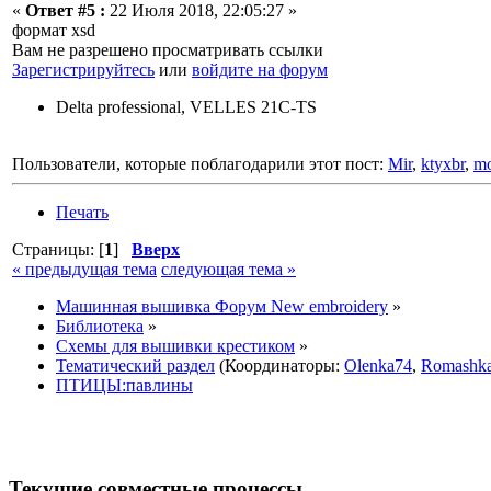
«
Ответ #5 :
22 Июля 2018, 22:05:27 »
формат xsd
Вам не разрешено просматривать ссылки
Зарегистрируйтесь
или
войдите на форум
Delta professional, VELLES 21C-TS
Пользователи, которые поблагодарили этот пост:
Mir
,
ktyxbr
,
mo
Печать
Страницы: [
1
]
Вверх
« предыдущая тема
следующая тема »
Машинная вышивка Форум New embroidery
»
Библиотека
»
Схемы для вышивки крестиком
»
Тематический раздел
(Координаторы:
Olenka74
,
Romashk
ПТИЦЫ:павлины
Текущие совместные процессы