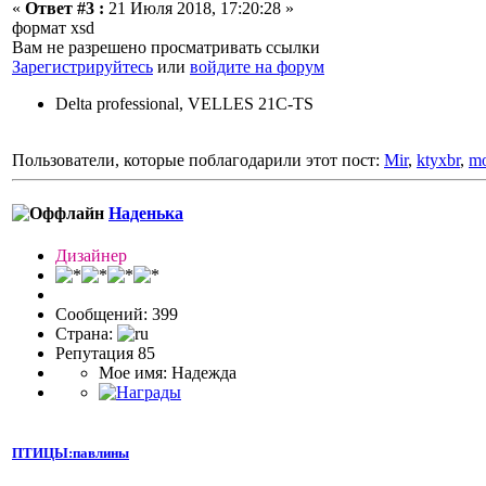
«
Ответ #3 :
21 Июля 2018, 17:20:28 »
формат xsd
Вам не разрешено просматривать ссылки
Зарегистрируйтесь
или
войдите на форум
Delta professional, VELLES 21C-TS
Пользователи, которые поблагодарили этот пост:
Mir
,
ktyxbr
,
mo
Наденька
Дизайнер
Сообщений: 399
Страна:
Репутация 85
Мое имя: Надежда
ПТИЦЫ:павлины