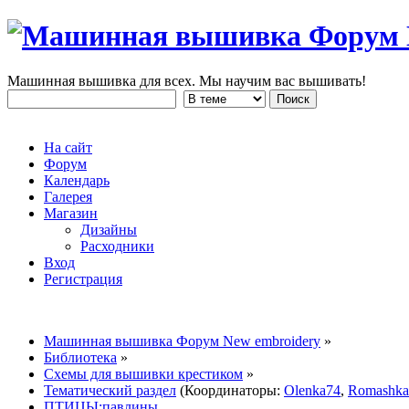
Машинная вышивка для всех. Мы научим вас вышивать!
На сайт
Форум
Календарь
Галерея
Магазин
Дизайны
Расходники
Вход
Регистрация
Машинная вышивка Форум New embroidery
»
Библиотека
»
Схемы для вышивки крестиком
»
Тематический раздел
(Координаторы:
Olenka74
,
Romashka
ПТИЦЫ:павлины