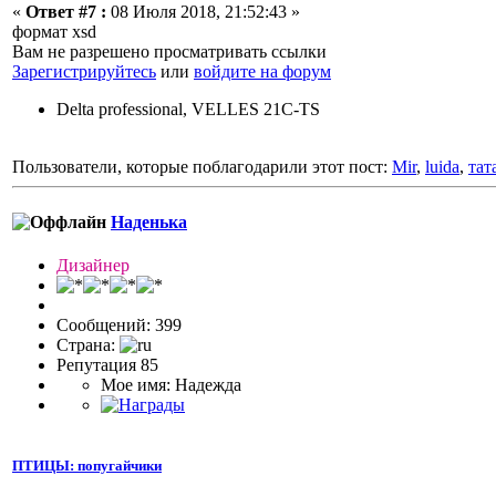
«
Ответ #7 :
08 Июля 2018, 21:52:43 »
формат xsd
Вам не разрешено просматривать ссылки
Зарегистрируйтесь
или
войдите на форум
Delta professional, VELLES 21C-TS
Пользователи, которые поблагодарили этот пост:
Mir
,
luida
,
тат
Наденька
Дизайнер
Сообщений: 399
Страна:
Репутация 85
Мое имя: Надежда
ПТИЦЫ: попугайчики