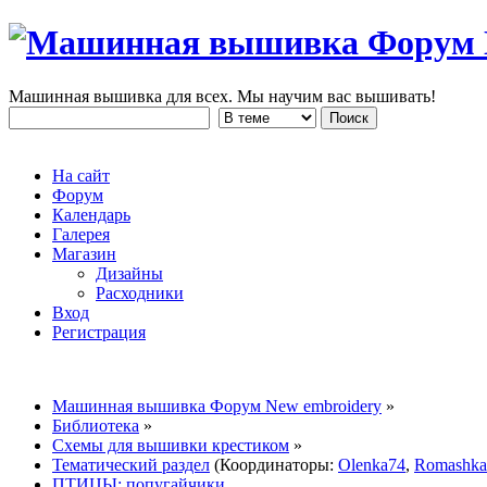
Машинная вышивка для всех. Мы научим вас вышивать!
На сайт
Форум
Календарь
Галерея
Магазин
Дизайны
Расходники
Вход
Регистрация
Машинная вышивка Форум New embroidery
»
Библиотека
»
Схемы для вышивки крестиком
»
Тематический раздел
(Координаторы:
Olenka74
,
Romashka
ПТИЦЫ: попугайчики