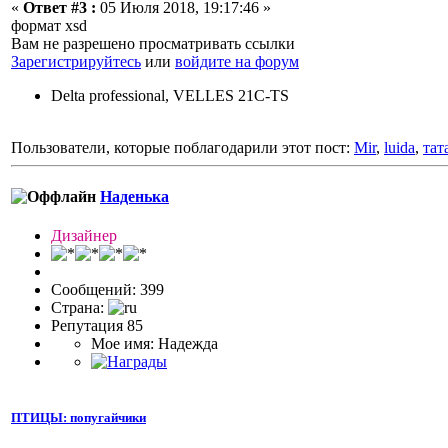
«
Ответ #3 :
05 Июля 2018, 19:17:46 »
формат xsd
Вам не разрешено просматривать ссылки
Зарегистрируйтесь
или
войдите на форум
Delta professional, VELLES 21C-TS
Пользователи, которые поблагодарили этот пост:
Mir
,
luida
,
тат
Наденька
Дизайнер
Сообщений: 399
Страна:
Репутация 85
Мое имя: Надежда
ПТИЦЫ: попугайчики