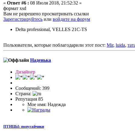
«
Ответ #6 :
08 Июля 2018, 21:52:32 »
формат xsd
Вам не разрешено просматривать ссылки
Зарегистрируйтесь
или
войдите на форум
Delta professional, VELLES 21C-TS
Пользователи, которые поблагодарили этот пост:
Mir
,
luida
,
тат
Наденька
Дизайнер
Сообщений: 399
Страна:
Репутация 85
Мое имя: Надежда
ПТИЦЫ: попугайчики