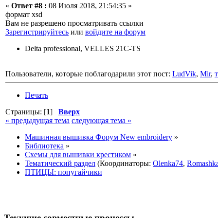
«
Ответ #8 :
08 Июля 2018, 21:54:35 »
формат xsd
Вам не разрешено просматривать ссылки
Зарегистрируйтесь
или
войдите на форум
Delta professional, VELLES 21C-TS
Пользователи, которые поблагодарили этот пост:
LudVik
,
Mir
,
Печать
Страницы: [
1
]
Вверх
« предыдущая тема
следующая тема »
Машинная вышивка Форум New embroidery
»
Библиотека
»
Схемы для вышивки крестиком
»
Тематический раздел
(Координаторы:
Olenka74
,
Romashk
ПТИЦЫ: попугайчики
Текущие совместные процессы