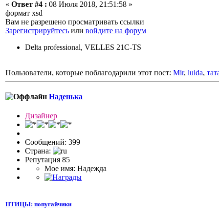
«
Ответ #4 :
08 Июля 2018, 21:51:58 »
формат xsd
Вам не разрешено просматривать ссылки
Зарегистрируйтесь
или
войдите на форум
Delta professional, VELLES 21C-TS
Пользователи, которые поблагодарили этот пост:
Mir
,
luida
,
тат
Наденька
Дизайнер
Сообщений: 399
Страна:
Репутация 85
Мое имя: Надежда
ПТИЦЫ: попугайчики