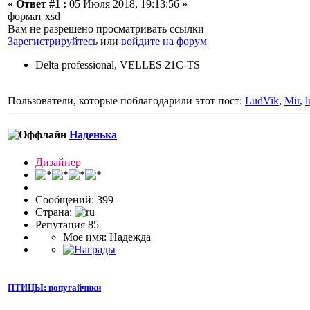
«
Ответ #1 :
05 Июля 2018, 19:13:56 »
формат xsd
Вам не разрешено просматривать ссылки
Зарегистрируйтесь
или
войдите на форум
Delta professional, VELLES 21C-TS
Пользователи, которые поблагодарили этот пост:
LudVik
,
Mir
,
l
Наденька
Дизайнер
Сообщений: 399
Страна:
Репутация 85
Мое имя: Надежда
ПТИЦЫ: попугайчики