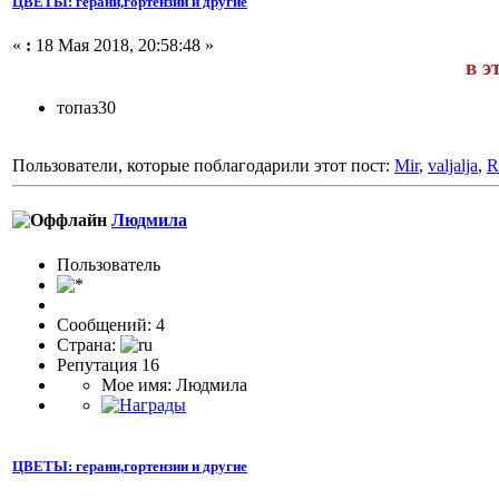
ЦВЕТЫ: герани,гортензии и другие
«
:
18 Мая 2018, 20:58:48 »
в э
топаз30
Пользователи, которые поблагодарили этот пост:
Mir
,
valjalja
,
R
Людмила
Пользователь
Сообщений: 4
Страна:
Репутация 16
Мое имя: Людмила
ЦВЕТЫ: герани,гортензии и другие