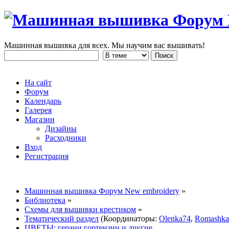
Машинная вышивка для всех. Мы научим вас вышивать!
На сайт
Форум
Календарь
Галерея
Магазин
Дизайны
Расходники
Вход
Регистрация
Машинная вышивка Форум New embroidery
»
Библиотека
»
Схемы для вышивки крестиком
»
Тематический раздел
(Координаторы:
Olenka74
,
Romashka
ЦВЕТЫ: герани,гортензии и другие