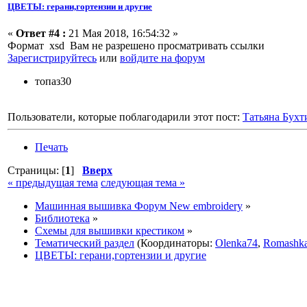
ЦВЕТЫ: герани,гортензии и другие
«
Ответ #4 :
21 Мая 2018, 16:54:32 »
Формат xsd Вам не разрешено просматривать ссылки
Зарегистрируйтесь
или
войдите на форум
топаз30
Пользователи, которые поблагодарили этот пост:
Татьяна Бухт
Печать
Страницы: [
1
]
Вверх
« предыдущая тема
следующая тема »
Машинная вышивка Форум New embroidery
»
Библиотека
»
Схемы для вышивки крестиком
»
Тематический раздел
(Координаторы:
Olenka74
,
Romashk
ЦВЕТЫ: герани,гортензии и другие