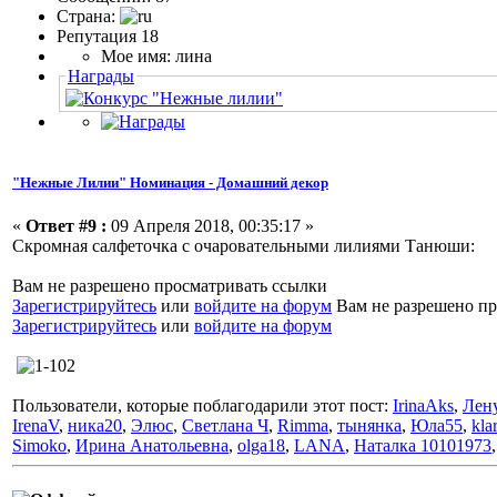
Страна:
Репутация 18
Мое имя: лина
Награды
"Нежные Лилии" Номинация - Домашний декор
«
Ответ #9 :
09 Апреля 2018, 00:35:17 »
Скромная салфеточка с очаровательными лилиями Танюши:
Вам не разрешено просматривать ссылки
Зарегистрируйтесь
или
войдите на форум
Вам не разрешено пр
Зарегистрируйтесь
или
войдите на форум
Пользователи, которые поблагодарили этот пост:
IrinaAks
,
Лен
IrenaV
,
ника20
,
Элюс
,
Светлана Ч
,
Rimma
,
тынянка
,
Юла55
,
kla
Simoko
,
Ирина Анатольевна
,
olga18
,
LANA
,
Наталка 10101973