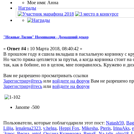
Мое имя: Анна
Награды
"Нежные Лилии" Номинация - Домашний декор
«
Ответ #4 :
10 Марта 2018, 08:40:42 »
В прошлом году я сшила вкладыш в пасхальную корзинку с кру
Но часто пряжа цепляется за прутья, а когда корзинка стоит н
так, как в бобине, но в целом, мне понравилось. Кружево и д
Вам не разрешено просматривать ссылки
Зарегистрируйтесь
или
войдите на форум
Вам не разрешено пр
Зарегистрируйтесь
или
войдите на форум
Janome -500
Пользователи, которые поблагодарили этот пост:
Natash59
,
Bag
Lilija
,
lenalena2323
,
v.helga
,
Heppi Fox
,
Mikesha
,
Pteris
,
IrinaAks
,
Элюс
,
Весна
,
antol
,
Оксана Кузнецова
,
ВераЕ
,
Na-talis
,
olga18
,