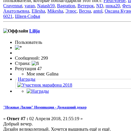
Пользователи, которые поблагодарили этот пост:
FleurNoelle
,
Ш
Cravennat
,
varan
,
Natash59
,
Bagration
,
Ветерок
,
ND
,
ника20
,
Фет
Анатольевна
,
Ellesha
,
Mikesha
,
Элюс
,
Весна
,
antol
,
Оксана Кузн
6021
,
Швея-Софья
Lilija
Пользовaтeль
Сообщений: 299
Страна:
Репутация 47
Мое имя: Galina
Награды
"Нежные Лилии" Номинация - Домашний декор
«
Ответ #7 :
02 Апреля 2018, 21:55:19 »
Добрый вечер.
Дизайн великолепный. Хочется вышивать ещё и ещё.