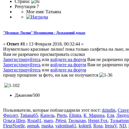
Страна:
Репутация 7
Мое имя: Татьяна
"Нежные Лилии" Номинация - Домашний декор
«
Ответ #1 :
13 Февраля 2018, 00:32:44 »
Изумительно красивые лилии! пока только салфетка на льне, но
Вам не разрешено просматривать ссылки
Зарегистрируйтесь
или
войдите на форум
Вам не разрешено пр
Зарегистрируйтесь
или
войдите на форум
Вам не разрешено пр
Зарегистрируйтесь
или
войдите на форум
прошу прощение за фото, ни как не получаются
Джаноме500
Пользователи, которые поблагодарили этот пост:
dzindin
,
Crave
Фиолет
,
Tatiana65
,
Капель
,
Pteris
,
Elmira
,
К_Марина
,
Еля
,
Люду
Ольга Шер
,
Roza01
,
maro
,
JWest
,
Тюльпан
,
Heppi Fox
,
Тольятин
FleurNoelle
,
agmak
,
maska
,
valentina61
,
kokteil
,
Rosa
,
IrenaV
,
ND
,