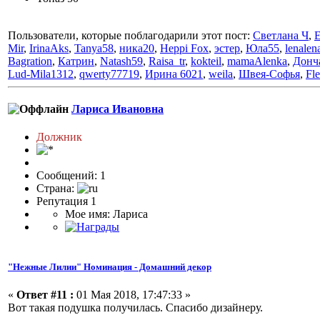
Пользователи, которые поблагодарили этот пост:
Светлана Ч
,
Е
Mir
,
IrinaAks
,
Tanya58
,
ника20
,
Heppi Fox
,
эстер
,
Юла55
,
lenalen
Bagration
,
Катрин
,
Natash59
,
Raisa_tr
,
kokteil
,
mamaAlenka
,
Донч
Lud-Mila1312
,
qwerty77719
,
Ирина 6021
,
weila
,
Швея-Софья
,
Fl
Лариса Ивановна
Должник
Сообщений: 1
Страна:
Репутация 1
Мое имя: Лариса
"Нежные Лилии" Номинация - Домашний декор
«
Ответ #11 :
01 Мая 2018, 17:47:33 »
Вот такая подушка получилась. Спасибо дизайнеру.