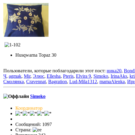
Husqwarna Topaz 30
Пользователи, которые поблагодарили этот пост:
ника20
,
Bond
Ч
,
agmak
,
Mir
,
Элюс
,
Ellesha
,
Pteris
,
Elvira 9
,
Simoko
,
IrinaAks
,
kr
Смолянка
,
Cravennat
,
Bagration
,
Lud-Mila1312
,
mamaAlenka
,
Ири
Simoko
Координатор
Сообщений: 1097
Страна: