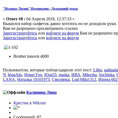
"Нежные Лилии" Номинация - Домашний декор
«
Ответ #8 :
04 Апреля 2018, 12:37:33 »
Вышился набор салфеток давно хотелось но не доходили руки.
Вам не разрешено просматривать ссылки
Зарегистрируйтесь
или
войдите на форум
Вам не разрешено пр
Зарегистрируйтесь
или
войдите на форум
Brother innovis 4000
Пользователи, которые поблагодарили этот пост:
Lilija
,
galinad
Ч
,
IrinaAks
,
Heppi Fox
,
Юла55
,
maska
,
ИВА
,
Mikesha
,
Sochinka
,
LANA
,
Наталка 10101973
,
Смолянка
,
Lud-Mila1312
,
Ирина 602
Калинина Лина
Крестик в Wilcom
Сообщений: 87