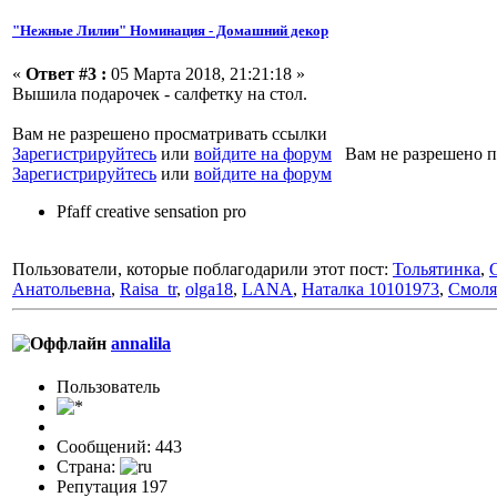
"Нежные Лилии" Номинация - Домашний декор
«
Ответ #3 :
05 Марта 2018, 21:21:18 »
Вышила подарочек - салфетку на стол.
Вам не разрешено просматривать ссылки
Зарегистрируйтесь
или
войдите на форум
Вам не разрешено п
Зарегистрируйтесь
или
войдите на форум
Pfaff creative sensation pro
Пользователи, которые поблагодарили этот пост:
Тольятинка
,
Анатольевна
,
Raisa_tr
,
olga18
,
LANA
,
Наталка 10101973
,
Смоля
annalila
Пользовaтeль
Сообщений: 443
Страна:
Репутация 197