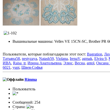
Вышивальные машины: Velles VE 15CN-SС, Brother PR 
Пользователи, которые поблагодарили этот пост:
Bagration
,
Ле
Татьяна58
,
nestyzaya
,
Natash59
,
Violana
,
IrenaV
,
agmak
,
Elvira 9
,
ИВА
,
Raisa_tr
,
Ирина Анатольевна
,
Элюс
,
Весна
,
antol
,
Оксана 
6021
,
yupi
,
Швея-Софья
Rimma
Пользовaтeль
Сообщений: 254
Страна: