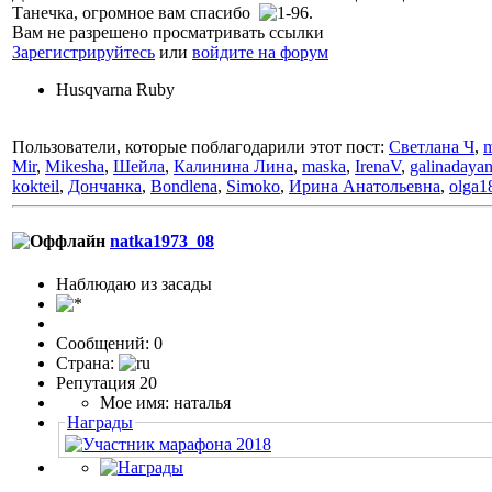
Танечка, огромное вам спасибо
.
Вам не разрешено просматривать ссылки
Зарегистрируйтесь
или
войдите на форум
Husqvarna Ruby
Пользователи, которые поблагодарили этот пост:
Светлана Ч
,
Mir
,
Mikesha
,
Шейла
,
Калинина Лина
,
maska
,
IrenaV
,
galinadaya
kokteil
,
Дончанка
,
Bondlena
,
Simoko
,
Ирина Анатольевна
,
olga1
natka1973_08
Наблюдаю из засады
Сообщений: 0
Страна:
Репутация 20
Мое имя: наталья
Награды