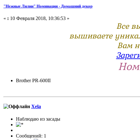
"Нежные Лилии" Номинация - Домашний декор
«
:
10 Февраля 2018, 10:36:53 »
Все в
вышиваете уникал
Вам н
Зарег
Ном
Brother PR-600II
Xela
Наблюдаю из засады
Сообщений: 1