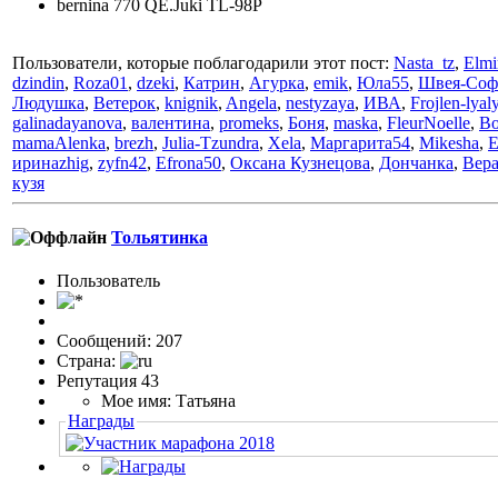
bernina 770 QE.Juki TL-98P
Пользователи, которые поблагодарили этот пост:
Nasta_tz
,
Elmi
dzindin
,
Roza01
,
dzeki
,
Катрин
,
Агурка
,
emik
,
Юла55
,
Швея-Соф
Людушка
,
Ветерок
,
knignik
,
Angela
,
nestyzaya
,
ИВА
,
Frojlen-lyal
galinadayanova
,
валентина
,
promeks
,
Боня
,
maska
,
FleurNoelle
,
Bo
mamaAlenka
,
brezh
,
Julia-Tzundra
,
Xela
,
Маргарита54
,
Mikesha
,
E
иринаzhig
,
zyfn42
,
Efrona50
,
Оксана Кузнецова
,
Дончанка
,
Вер
кузя
Тольятинка
Пользовaтeль
Сообщений: 207
Страна:
Репутация 43
Мое имя: Татьяна
Награды