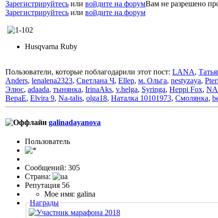
Зарегистрируйтесь
или
войдите на форум
Вам не разрешено пр
Зарегистрируйтесь
или
войдите на форум
Husqvarna Ruby
Пользователи, которые поблагодарили этот пост:
LANA
,
Татья
Anders
,
lenalena2323
,
Светлана Ч
,
Ellep
,
м. Ольга
,
nestyzaya
,
Pter
Элюс
,
adaada
,
тынянка
,
IrinaAks
,
v.helga
,
Syringa
,
Heppi Fox
,
NA
ВераЕ
,
Elvira 9
,
Na-talis
,
olga18
,
Наталка 10101973
,
Смолянка
,
b
galinadayanova
Пользовaтeль
Сообщений: 305
Страна:
Репутация 56
Мое имя: galina
Награды