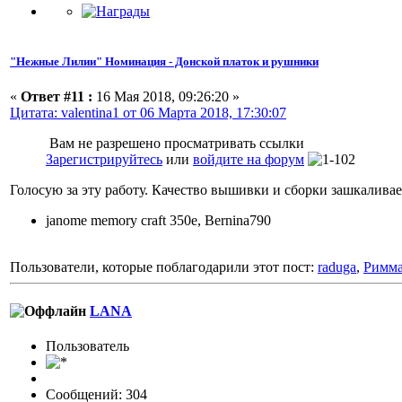
"Нежные Лилии" Номинация - Донской платок и рушники
«
Ответ #11 :
16 Мая 2018, 09:26:20 »
Цитата: valentina1 от 06 Марта 2018, 17:30:07
Вам не разрешено просматривать ссылки
Зарегистрируйтесь
или
войдите на форум
Голосую за эту работу. Качество вышивки и сборки зашкалива
janome memory craft 350e, Bernina790
Пользователи, которые поблагодарили этот пост:
raduga
,
Римма
LANA
Пользовaтeль
Сообщений: 304