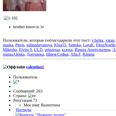
brother innov-is 1e
Пользователи, которые поблагодарили этот пост:
v.helga
,
varan
maska
,
Pteris
,
galinadayanova
,
Юла55
,
Simoko
,
LoraK
,
FleurNoelle
Mikesha
,
Elvira 9
,
ULD
,
prinzessa
,
ксюха
,
Ирина Анатольевна
,
Э
mamaAlenka
,
Дончанка
,
Швея-Софья
,
Alla.F
,
Rimma
valentina1
Пользовaтeль
Сообщений: 263
Страна:
Репутация 73
Мое имя: Валентина
Награды