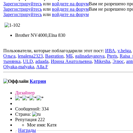
Зарегистрируйтесь
или
войдите на форум
Вам не разрешено пр
Зарегистрируйтесь
или
войдите на форум
Вам не разрешено пр
Зарегистрируйтесь
или
войдите на форум
Brother NV4000,Elna 830
Пользователи, которые поблагодарили этот пост:
ИВА
,
v.helga
Ольга
,
lenalena2323
,
Bagration
,
МБ
,
galinadayanova
,
Pteris
,
Raisa_t
тынянка
,
ULD
,
adaada
,
Ирина Анатольевна
,
Mikesha
,
Элюс
,
ant
Olyaka-malyaka
,
Alla.F
Катрин
Дизайнер
Сообщений: 334
Страна:
Репутация 222
Мое имя: Катя
Награды