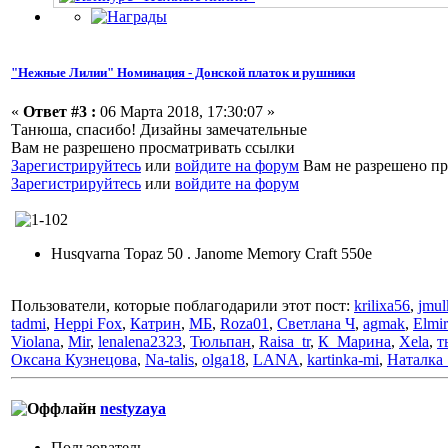
"Нежные Лилии" Номинация - Донской платок и рушники
«
Ответ #3 :
06 Марта 2018, 17:30:07 »
Танюша, спасибо! Дизайны замечательные
Вам не разрешено просматривать ссылки
Зарегистрируйтесь
или
войдите на форум
Вам не разрешено пр
Зарегистрируйтесь
или
войдите на форум
Husqvarna Topaz 50 . Janome Memory Craft 550e
Пользователи, которые поблагодарили этот пост:
krilixa56
,
jmul
tadmi
,
Heppi Fox
,
Катрин
,
МБ
,
Roza01
,
Светлана Ч
,
agmak
,
Elmir
Violana
,
Mir
,
lenalena2323
,
Тюльпан
,
Raisa_tr
,
К_Марина
,
Xela
,
т
Оксана Кузнецова
,
Na-talis
,
olga18
,
LANA
,
kartinka-mi
,
Наталка
nestyzaya
Пользовaтeль