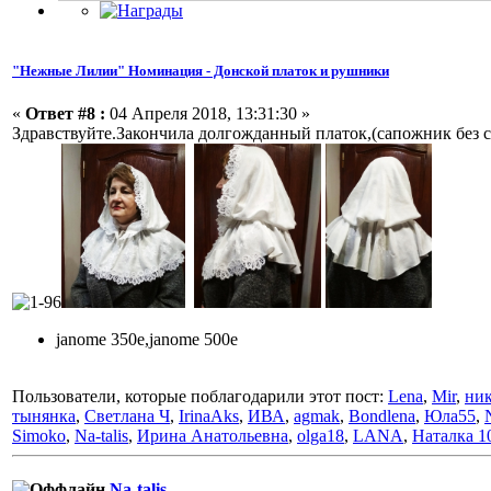
"Нежные Лилии" Номинация - Донской платок и рушники
«
Ответ #8 :
04 Апреля 2018, 13:31:30 »
Здравствуйте.Закончила долгожданный платок,(сапожник без с
janome 350e,janome 500e
Пользователи, которые поблагодарили этот пост:
Lena
,
Mir
,
ни
тынянка
,
Светлана Ч
,
IrinaAks
,
ИВА
,
agmak
,
Bondlena
,
Юла55
,
Simoko
,
Na-talis
,
Ирина Анатольевна
,
olga18
,
LANA
,
Наталка 1
Na-talis