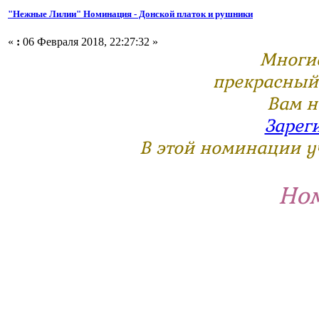
"Нежные Лилии" Номинация - Донской платок и рушники
«
:
06 Февраля 2018, 22:27:32 »
Многие
прекрасный 
Вам н
Зарег
В этой номинации у
Ном