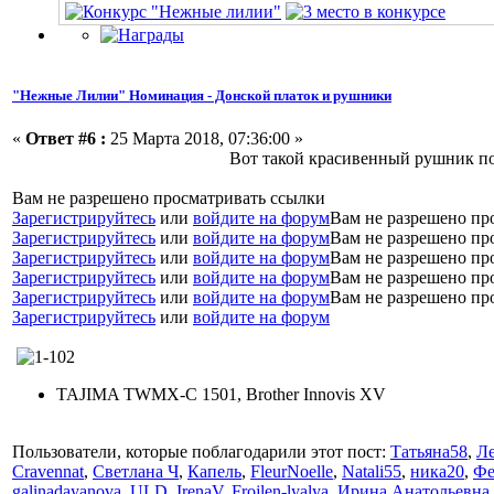
"Нежные Лилии" Номинация - Донской платок и рушники
«
Ответ #6 :
25 Марта 2018, 07:36:00 »
Вот такой красивенный рушник пол
Вам не разрешено просматривать ссылки
Зарегистрируйтесь
или
войдите на форум
Вам не разрешено пр
Зарегистрируйтесь
или
войдите на форум
Вам не разрешено пр
Зарегистрируйтесь
или
войдите на форум
Вам не разрешено пр
Зарегистрируйтесь
или
войдите на форум
Вам не разрешено пр
Зарегистрируйтесь
или
войдите на форум
Вам не разрешено пр
Зарегистрируйтесь
или
войдите на форум
TAJIMA TWMX-C 1501, Brother Innovis XV
Пользователи, которые поблагодарили этот пост:
Татьяна58
,
Л
Cravennat
,
Светлана Ч
,
Капель
,
FleurNoelle
,
Natali55
,
ника20
,
Фе
galinadayanova
,
ULD
,
IrenaV
,
Frojlen-lyalya
,
Ирина Анатольевна