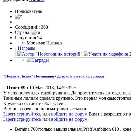
Пользовaтeль
Сообщений: 368
Страна:
Репутация 54
Мое имя: Наталья
Награды
"Нежные Лилии" Номинация - Донской платок и рушники
«
Ответ #9 :
10 Мая 2018, 14:59:35 »
У меня получился такой рушник. Да простит меня автор,за не
Таниным лилиям сделала кружево. Это первая моя самостоятел
Кружево состоит из 3х частей.
Вам не разрешено просматривать ссылки
Зарегистрируйтесь
или
войдите на форум
Вам не разрешено пр
Зарегистрируйтесь
или
войдите на форум
Bernina 700(только вышивальная),Pfaff Ambition 610 , ков