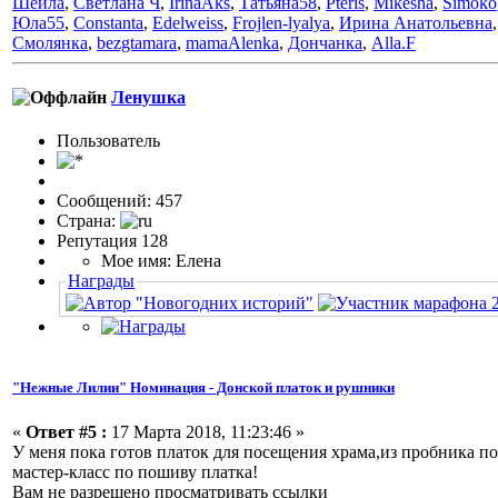
Шейла
,
Светлана Ч
,
IrinaAks
,
Татьяна58
,
Pteris
,
Mikesha
,
Simoko
Юла55
,
Constanta
,
Edelweiss
,
Frojlen-lyalya
,
Ирина Анатольевна
Смолянка
,
bezgtamara
,
mamaAlenka
,
Дончанка
,
Alla.F
Ленушка
Пользовaтeль
Сообщений: 457
Страна:
Репутация 128
Мое имя: Елена
Награды
"Нежные Лилии" Номинация - Донской платок и рушники
«
Ответ #5 :
17 Марта 2018, 11:23:46 »
У меня пока готов платок для посещения храма,из пробника п
мастер-класс по пошиву платка!
Вам не разрешено просматривать ссылки