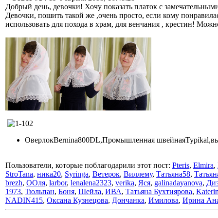
Добрый день, девочки! Хочу показать платок с замечательными
Девочки, пошить такой же ,очень просто, если кому понравила
использовать для похода в храм, для венчания , крестин! Мож
ОверлокBernina800DL,Промышленная швейнаяTypikal,в
Пользователи, которые поблагодарили этот пост:
Pteris
,
Elmira
,
StroTana
,
ника20
,
Syringa
,
Ветерок
,
Виллему
,
Татьяна58
,
Татьян
brezh
,
ООля
,
larbor
,
lenalena2323
,
verika
,
Яся
,
galinadayanova
,
Ди
1973
,
Тюльпан
,
Боня
,
Шейла
,
ИВА
,
Татьяна Бухтиярова
,
Kateri
NADIN415
,
Оксана Кузнецова
,
Дончанка
,
Имилова
,
Ирина Ан