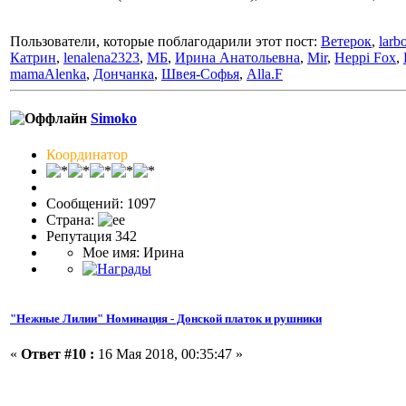
Пользователи, которые поблагодарили этот пост:
Ветерок
,
larbo
Катрин
,
lenalena2323
,
МБ
,
Ирина Анатольевна
,
Mir
,
Heppi Fox
,
mamaAlenka
,
Дончанка
,
Швея-Софья
,
Alla.F
Simoko
Координатор
Сообщений: 1097
Страна:
Репутация 342
Мое имя: Ирина
"Нежные Лилии" Номинация - Донской платок и рушники
«
Ответ #10 :
16 Мая 2018, 00:35:47 »