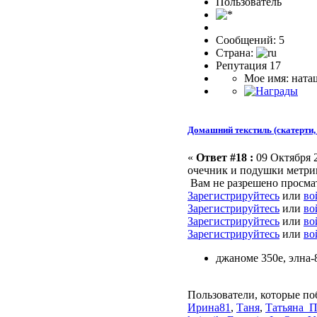
Пользователь
Сообщений: 5
Страна:
Репутация 17
Мое имя: ната
Домашний текстиль (скатерти, 
«
Ответ #18 :
09 Октября 2
очечник и подушки метри
Вам не разрешено просма
Зарегистрируйтесь
или
во
Зарегистрируйтесь
или
во
Зарегистрируйтесь
или
во
Зарегистрируйтесь
или
во
джаноме 350е, элна-
Пользователи, которые по
Ирина81
,
Таня
,
Татьяна_