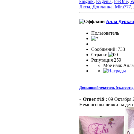
knignik
,
Evgenia
,
IceOne
,
Va
Люза
,
Дончанка
,
Mira777
,
Алла Деркач
Пользовaтeль
Сообщений: 733
Страна:
Репутация 259
Мое имя: Алла
Домашний текстиль (скатерти, 
«
Ответ #19 :
09 Октября 2
Немного вышивки на детс