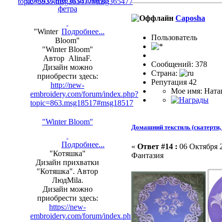
topic=5935.msg365477#msg365477
фетра
Caposha
"Winter
Подробнее...
Пользовaтeль
Bloom"
"Winter Bloom"
Автор AlinaF.
Сообщений: 378
Дизайн можно
Страна:
приобрести здесь:
Репутация 42
http://new-
Мое имя: Нат
embroidery.com/forum/index.php?
topic=863.msg18517#msg18517
"Winter Bloom"
Домашний текстиль (скатерти, 
Подробнее...
«
Ответ #14 :
06 Октября 2
"Котяшка"
Фантазия
Дизайн прихватки
"Котяшка". Автор
ЛюдMila.
Дизайн можно
приобрести здесь:
https://new-
embroidery.com/forum/index.php?