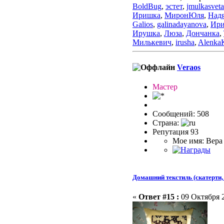
BoldBug
,
эстет
,
jmulkasveta
Иришка
,
МиронЮля
,
Над
Galios
,
galinadayanova
,
Ири
Ирушка
,
Люза
,
Дончанка
,
Милькевич
,
irusha
,
Alenka
Veraos
Мастер
Сообщений: 508
Страна:
Репутация 93
Мое имя: Вера
Домашний текстиль (скатерти, 
«
Ответ #15 :
09 Октября 2