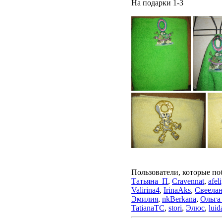
На подарки 1-3
Пользователи, которые по
Татьяна_П
,
Cravennat
,
afel
Valirina4
,
IrinaAks
,
Свеела
Эмилия
,
nkBerkana
,
Ольга
TatianaTC
,
stori
,
Элюс
,
luid