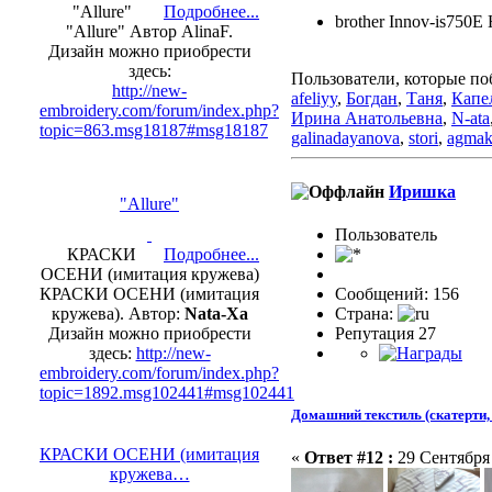
"Allure"
Подробнее...
brother Innov-is750E
"Allure" Автор AlinaF.
Дизайн можно приобрести
здесь:
Пользователи, которые по
http://new-
afeliyy
,
Богдан
,
Таня
,
Капе
embroidery.com/forum/index.php?
Ирина Анатольевна
,
N-ata
topic=863.msg18187#msg18187
galinadayanova
,
stori
,
agma
Иришка
"Allure"
Пользовaтeль
КРАСКИ
Подробнее...
ОСЕНИ (имитация кружева)
КРАСКИ ОСЕНИ (имитация
Сообщений: 156
кружева). Автор:
Nata-Xa
Страна:
Дизайн можно приобрести
Репутация 27
здесь:
http://new-
embroidery.com/forum/index.php?
topic=1892.msg102441#msg102441
Домашний текстиль (скатерти, 
КРАСКИ ОСЕНИ (имитация
«
Ответ #12 :
29 Сентября 
кружева…