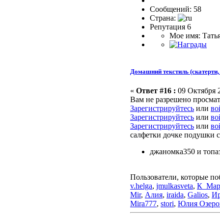
Сообщений: 58
Страна:
Репутация 6
Мое имя: Тать
Домашний текстиль (скатерти, 
«
Ответ #16 :
09 Октября 2
Вам не разрешено просма
Зарегистрируйтесь
или
во
Зарегистрируйтесь
или
во
Зарегистрируйтесь
или
во
салфетки дочке подушки 
джаномка350 и топа
Пользователи, которые по
v.helga
,
jmulkasveta
,
К_Мар
Mir
,
Алия
,
iraida
,
Galios
,
Ир
Mira777
,
stori
,
Юлия Озеро