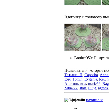
Вдогонку к столовому выш
Brother950: Husqvarn
Пользователи, которые по
Татьяна_П
,
Caposha
,
Алла
Еля
,
Tomin
,
Evgenia
,
IceOn
Анатольевна
,
marie56
,
Bag
Mira777
,
stori
,
Lilija
,
agmak
наташа к