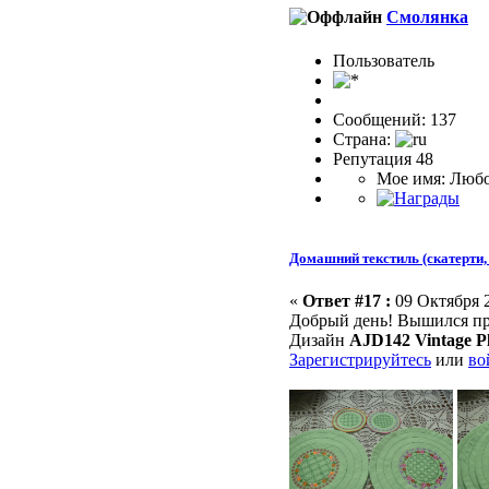
Смолянка
Пользовaтeль
Сообщений: 137
Страна:
Репутация 48
Мое имя: Люб
Домашний текстиль (скатерти, 
«
Ответ #17 :
09 Октября 2
Добрый день! Вышился пр
Дизайн
AJD142 Vintage P
Зарегистрируйтесь
или
во