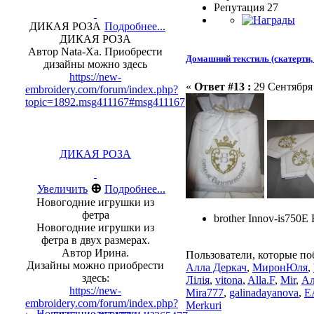
Репутация 27
ДИКАЯ РОЗА
Подробнее...
ДИКАЯ РОЗА
Автор Nata-Xa. Приобрести
Домашний текстиль (скатерти, 
дизайны можно здесь
https://new-
«
Ответ #13 :
29 Сентября 
embroidery.com/forum/index.php?
topic=1892.msg411167#msg411167
ДИКАЯ РОЗА
⊕
Увеличить
Подробнее...
Новогодние игрушки из
фетра
brother Innov-is750E
Новогодние игрушки из
фетра в двух размерах.
Автор Ирина.
Пользователи, которые по
Дизайны можно приобрести
Алла Деркач
,
МиронЮля
,
здесь:
Лілія
,
vitona
,
Alla.F
,
Mir
,
Ал
https://new-
Mira777
,
galinadayanova
,
Е
embroidery.com/forum/index.php?
Merkuri
Новогодние игрушки из