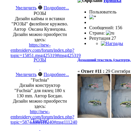
Иришка
⊕
Увеличить
Подробнее...
Пользовaтeль
РОЗЫ
Дизайн каймы и вставки
"РОЗЫ" филейное кружево.
Сообщений: 156
Автор Оксана Кузнецова.
Страна:
Дизайн можно приобрести
Репутация 27
здесь:
https://new-
embroidery.com/forum/index.php?
topic=15851.msg425319#msg425319
РОЗЫ
Домашний текстиль (скатерти, 
«
Ответ #11 :
29 Сентября 
⊕
Увеличить
Подробнее...
"Fuchsia"
Дизайн конструктор
"Fuchsia" для пялец 180 x
130 mm. Автор Богдан.
Дизайн можно приобрести
здесь:
http://new-
embroidery.com/forum/index.php?
"Fuchsia"
topic=5874.msg111240#msg111240