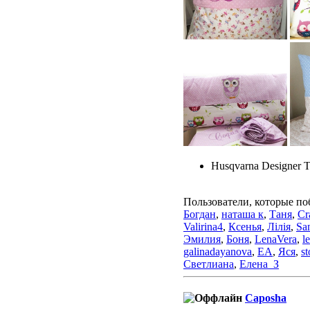
Husqvarna Designer 
Пользователи, которые по
Богдан
,
наташа к
,
Таня
,
Cr
Valirina4
,
Ксенья
,
Лілія
,
Sa
Эмилия
,
Боня
,
LenaVera
,
l
galinadayanova
,
ЕА
,
Яся
,
st
Светлиана
,
Елена_З
Caposha