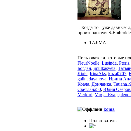
- Когда-то - уже давным-
производителя S-Embroide
TAJIMA
Пользователи, которые по
FleurNoelle
,
Lusinda
,
Pteris
Богдан
,
jmulkasveta
,
Татья
Лілія
,
IrinaAks
,
kuza0707
,
R
galinadayanova
,
Ирина Ана
Коала
,
Дончанка
,
Tatiana1
Светлана50
,
Юлия Озеров
Merkuri
,
Varga_Eva
,
splend
koma
Пользовaтeль