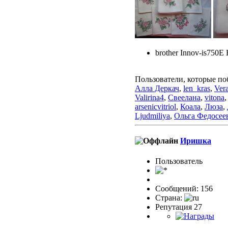
brother Innov-is750E
Пользователи, которые по
Алла Деркач
,
len_kras
,
Ver
Valirina4
,
Свеелана
,
vitona
,
arsenicvitriol
,
Коала
,
Люза
,
Ljudmiliya
,
Ольга Федосее
Иришка
Пользовaтeль
Сообщений: 156
Страна:
Репутация 27