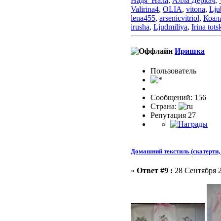
Надя_Нала
,
Алла Деркач
,
Valirina4
,
OLIA
,
vitona
,
Lju
lena455
,
arsenicvitriol
,
Коал
irusha
,
Ljudmiliya
,
Irina tots
Иришка
Пользовaтeль
Сообщений: 156
Страна:
Репутация 27
Домашний текстиль (скатерти, 
«
Ответ #9 :
28 Сентября 2