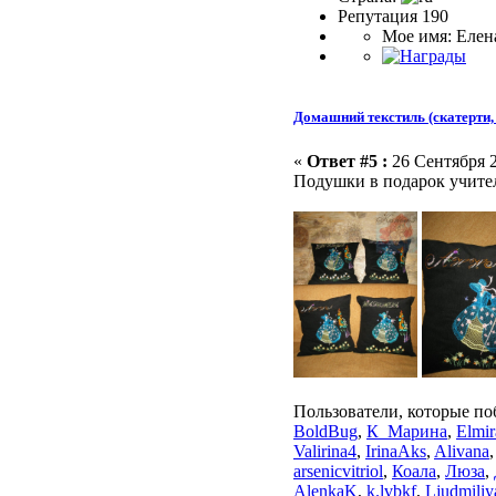
Репутация 190
Мое имя: Елен
Домашний текстиль (скатерти, 
«
Ответ #5 :
26 Сентября 2
Подушки в подарок учите
Пользователи, которые по
BoldBug
,
К_Марина
,
Elmir
Valirina4
,
IrinaAks
,
Alivana
arsenicvitriol
,
Коала
,
Люза
,
AlenkaK
,
k.lvbkf
,
Ljudmiliy