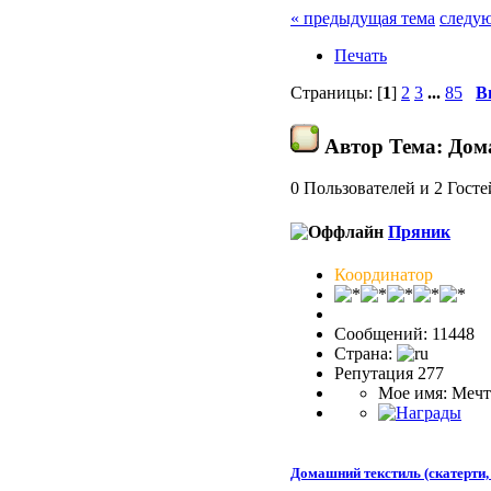
« предыдущая тема
следую
Печать
Страницы: [
1
]
2
3
...
85
В
Автор
Тема: Дома
0 Пользователей и 2 Госте
Пряник
Координатор
Сообщений: 11448
Страна:
Репутация 277
Мое имя: Мечт
Домашний текстиль (скатерти, 