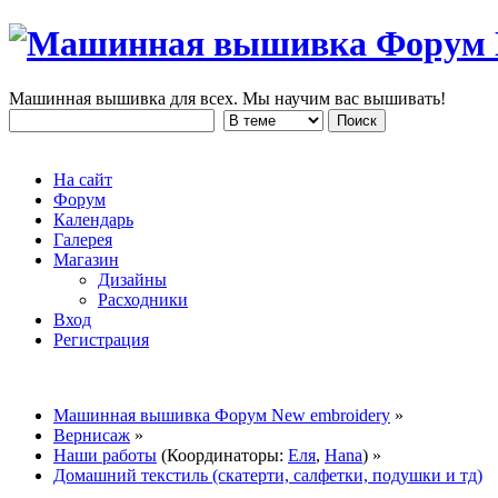
Машинная вышивка для всех. Мы научим вас вышивать!
На сайт
Форум
Календарь
Галерея
Магазин
Дизайны
Расходники
Вход
Регистрация
Машинная вышивка Форум New embroidery
»
Вернисаж
»
Наши работы
(Координаторы:
Еля
,
Hana
) »
Домашний текстиль (скатерти, салфетки, подушки и тд)