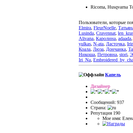
Ricoma, Husqvarna To
Пользователи, которые по
Elmira
,
FleurNoelle
,
Татьян
Lusinda
,
Cravennat
,
len_kra
Alivana
,
Каролина
,
adaada
yulkas
,
N-ata
,
Ласточка
,
Iri
Коала
,
Люза
,
Дончанка
,
Ta
Никоша
,
Петровна
,
stori
,
Э
Iri_Na
,
Embroidered_by_ch
Капель
Дизайнер
Сообщений: 937
Страна:
Репутация 190
Мое имя: Елен