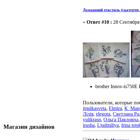
Домашний текстиль (скатерти, 
«
Ответ #10 :
28 Сентября 
brother Innov-is750E
Пользователи, которые по
jmulkasveta
,
Elmira
,
К_Мар
Лілія
,
elegora
,
Светлана Ра
yulikrasn
,
Ольга Павловна
irusha
,
Ljudmiliya
,
Irina tots
Магазин дизайнов