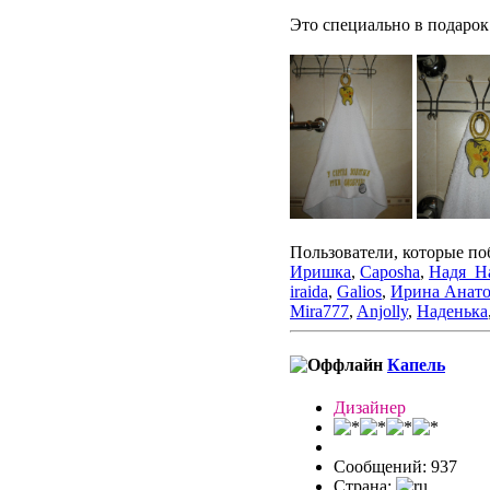
Это специально в подарок
Пользователи, которые по
Иришка
,
Caposha
,
Надя_Н
iraida
,
Galios
,
Ирина Анато
Mira777
,
Anjolly
,
Наденька
Капель
Дизайнер
Сообщений: 937
Страна: