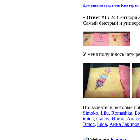
Домашний текстиль (скатерти, 
«
Ответ #1 :
24 Сентября 2
Самый быстрый и универс
У меня получилось четыре
Пользователи, которые по
Simoko
,
Lilu
,
Romashka
,
Бо
iraida
,
Galios
,
Ирина Анато
Элюс
,
luida
,
Анна Закиров
Капель