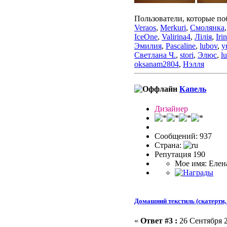
Пользователи, которые по
Veraos
,
Merkuri
,
Смолянка
IceOne
,
Valirina4
,
Лілія
,
Iri
Эмилия
,
Pascaline
,
lubov
,
y
Светлана Ч.
,
stori
,
Элюс
,
l
oksanam2804
,
Нэлля
Капель
Дизайнер
Сообщений: 937
Страна:
Репутация 190
Мое имя: Елен
Домашний текстиль (скатерти, 
«
Ответ #3 :
26 Сентября 2