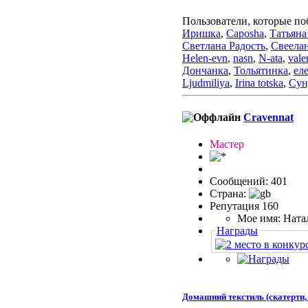
Пользователи, которые по
Иришка
,
Caposha
,
Татьян
Светлана Радость
,
Свеела
Helen-evn
,
nasn
,
N-ata
,
vale
Дончанка
,
Тольятинка
,
ел
Ljudmiliya
,
Irina totska
,
Сун
Cravennat
Мастер
Сообщений: 401
Страна:
Репутация 160
Мое имя: Ната
Награды
Домашний текстиль (скатерти, 