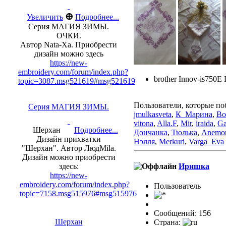
⊕
Увеличить
Подробнее...
Серия МАГИЯ ЗИМЫ.
ОЧКИ.
Автор Nata-Xa. Приобрести
дизайн можно здесь
https://new-
embroidery.com/forum/index.php?
brother Innov-is750E
topic=3087.msg521619#msg521619
Пользователи, которые по
Серия МАГИЯ ЗИМЫ.
jmulkasveta
,
К_Марина
,
Bo
vitona
,
Alla.F
,
Mir
,
iraida
,
Ga
Шерхан
Подробнее...
Дончанка
,
Тюлька
,
Anemo
Дизайн прихватки
Нэлля
,
Merkuri
,
Varga_Eva
"Шерхан". Автор ЛюдMila.
Дизайн можно приобрести
Иришка
здесь:
https://new-
embroidery.com/forum/index.php?
Пользовaтeль
topic=7158.msg515976#msg515976
Сообщений: 156
Шерхан
Страна: