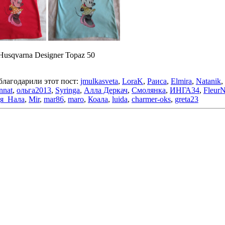
 Husqvarna Designer Topaz 50
благодарили этот пост:
jmulkasveta
,
LoraK
,
Раиса
,
Elmira
,
Natanik
,
nnat
,
ольга2013
,
Syringa
,
Алла Деркач
,
Смолянка
,
ИНГА34
,
FleurN
я_Нала
,
Mir
,
mar86
,
maro
,
Коала
,
luida
,
charmer-oks
,
greta23