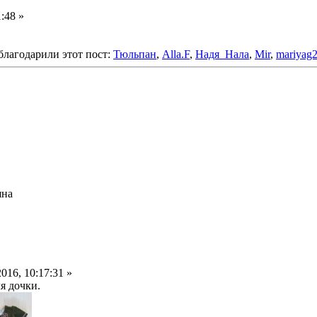
:48 »
благодарили этот пост:
Тюльпан
,
Alla.F
,
Надя_Нала
,
Mir
,
mariyag
яна
016, 10:17:31 »
я дочки.