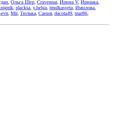
гдан
,
Ольга Шер
,
Cravennat
,
Ирина V
,
Иришка
,
knignik
,
placksa
,
v.helga
,
jmulkasveta
,
Имилова
,
-evn
,
Mir
,
Тюлька
,
Сания
,
dacota49
,
mar86
,