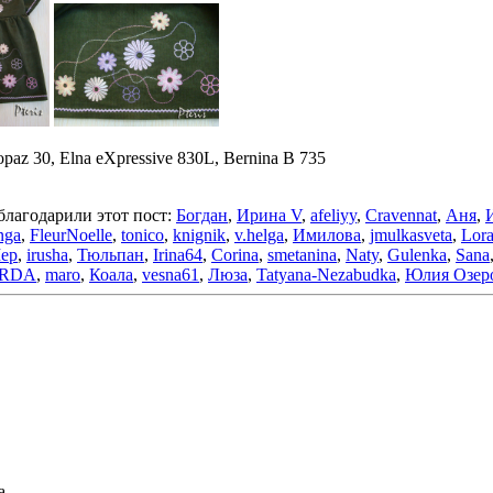
paz 30, Elna eXpressive 830L, Bernina B 735
благодарили этот пост:
Богдан
,
Ирина V
,
afeliyy
,
Cravennat
,
Аня
,
nga
,
FleurNoelle
,
tonico
,
knignik
,
v.helga
,
Имилова
,
jmulkasveta
,
Lor
ер
,
irusha
,
Тюльпан
,
Irina64
,
Corina
,
smetanina
,
Naty
,
Gulenka
,
Sana
RDA
,
maro
,
Коала
,
vesna61
,
Люза
,
Tatyana-Nezabudka
,
Юлия Озер
а