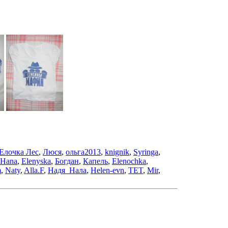
Елочка Лес
,
Люся
,
ольга2013
,
knignik
,
Syringa
,
Hana
,
Elenyska
,
Богдан
,
Капель
,
Elenochka
,
m
,
Naty
,
Alla.F
,
Надя_Нала
,
Helen-evn
,
TET
,
Mir
,