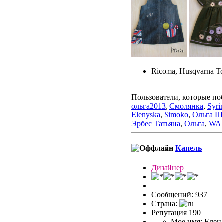
Ricoma, Husqvarna To
Пользователи, которые по
ольга2013
,
Смолянка
,
Syri
Elenyska
,
Simoko
,
Ольга Ш
Эрбес Татьяна
,
Ольга
,
WA
Капель
Дизайнер
Сообщений: 937
Страна:
Репутация 190
Мое имя: Елен