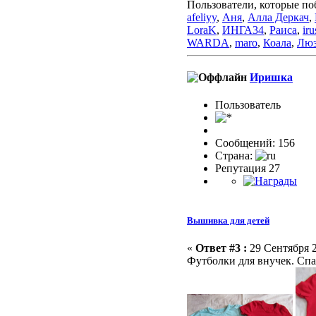
Пользователи, которые по
afeliyy
,
Аня
,
Алла Деркач
,
LoraK
,
ИНГА34
,
Раиса
,
iru
WARDA
,
maro
,
Коала
,
Люз
Иришка
Пользовaтeль
Сообщений: 156
Страна:
Репутация 27
Вышивка для детей
«
Ответ #3 :
29 Сентября 2
Футболки для внучек. Сп