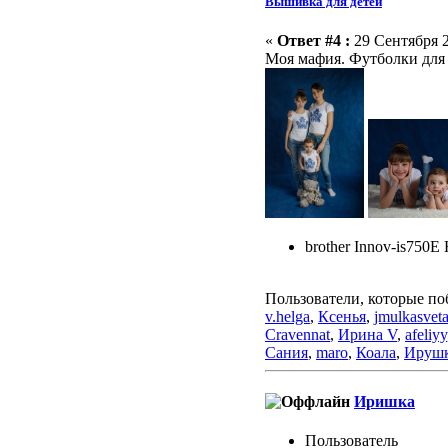
Вышивка для детей
«
Ответ #4 :
29 Сентября 2
Моя мафия. Футболки для
brother Innov-is750E
Пользователи, которые по
v.helga
,
Ксенья
,
jmulkasvet
Cravennat
,
Ирина V
,
afeliyy
Сания
,
maro
,
Коала
,
Ируш
Иришка
Пользовaтeль