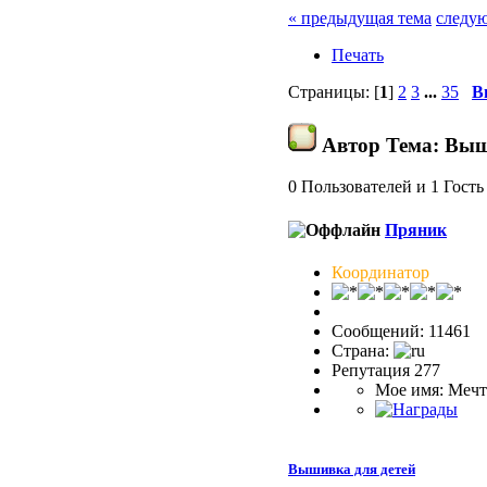
« предыдущая тема
следую
Печать
Страницы: [
1
]
2
3
...
35
В
Автор
Тема: Выш
0 Пользователей и 1 Гость
Пряник
Координатор
Сообщений: 11461
Страна:
Репутация 277
Мое имя: Мечт
Вышивка для детей