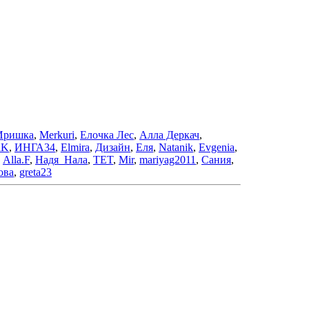
Иришка
,
Merkuri
,
Елочка Лес
,
Алла Деркач
,
aK
,
ИНГА34
,
Elmira
,
Дизайн
,
Еля
,
Natanik
,
Evgenia
,
,
Alla.F
,
Надя_Нала
,
TET
,
Mir
,
mariyag2011
,
Сания
,
ова
,
greta23