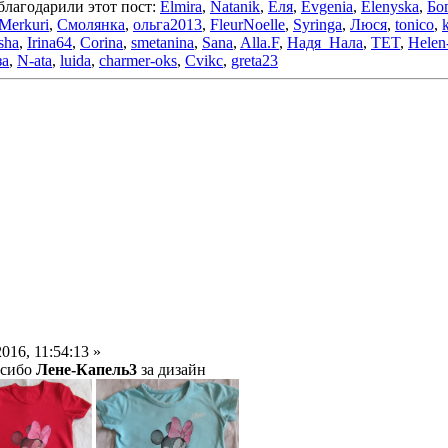
благодарили этот пост:
Elmira
,
Natanik
,
Еля
,
Evgenia
,
Elenyska
,
Бо
Merkuri
,
Смолянка
,
ольга2013
,
FleurNoelle
,
Syringa
,
Люся
,
tonico
,
sha
,
Irina64
,
Corina
,
smetanina
,
Sana
,
Alla.F
,
Надя_Нала
,
TET
,
Helen
а
,
N-ata
,
luida
,
charmer-oks
,
Cvikc
,
greta23
016, 11:54:13 »
асибо
Лене-Капель3
за дизайн