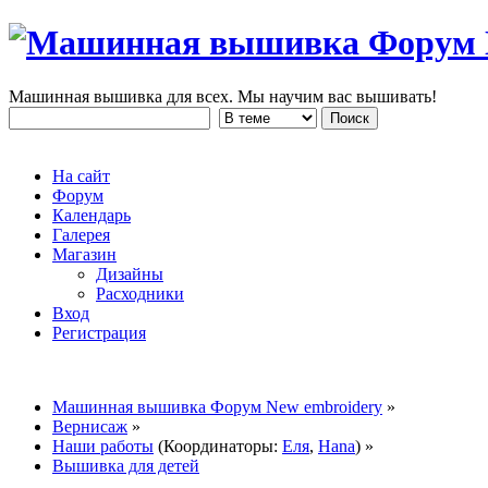
Машинная вышивка для всех. Мы научим вас вышивать!
На сайт
Форум
Календарь
Галерея
Магазин
Дизайны
Расходники
Вход
Регистрация
Машинная вышивка Форум New embroidery
»
Вернисаж
»
Наши работы
(Координаторы:
Еля
,
Hana
) »
Вышивка для детей