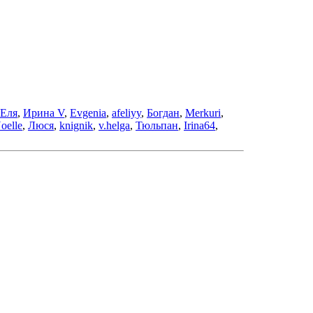
Еля
,
Ирина V
,
Evgenia
,
afeliyy
,
Богдан
,
Merkuri
,
oelle
,
Люся
,
knignik
,
v.helga
,
Тюльпан
,
Irina64
,