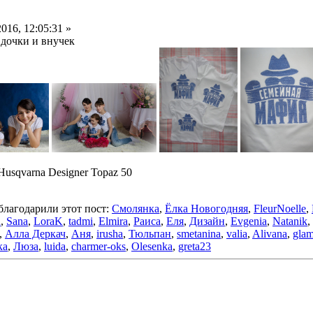
016, 12:05:31 »
 дочки и внучек
 Husqvarna Designer Topaz 50
благодарили этот пост:
Смолянка
,
Ёлка Новогодняя
,
FleurNoelle
,
a
,
Sana
,
LoraK
,
tadmi
,
Elmira
,
Раиса
,
Еля
,
Дизайн
,
Evgenia
,
Natanik
,
,
Алла Деркач
,
Аня
,
irusha
,
Тюльпан
,
smetanina
,
valia
,
Alivana
,
gla
ка
,
Люза
,
luida
,
charmer-oks
,
Olesenka
,
greta23