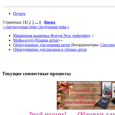
Печать
Страницы: [
1
]
2
3
...
8
Вверх
« предыдущая тема
следующая тема »
Машинная вышивка Форум New embroidery
»
Molka-клуб (Пошив штор)
»
Оборудование для пошива штор
(Координаторы:
Светли
Оборудование для раскроя и сборки штор
Текущие совместные процессы
Знай наших!
Обложки для