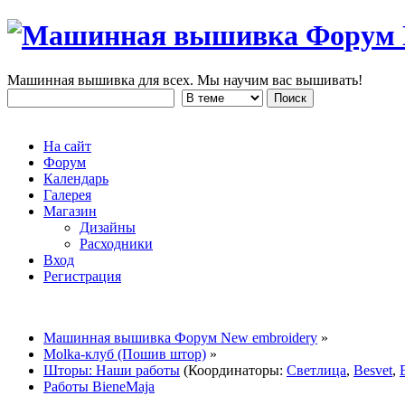
Машинная вышивка для всех. Мы научим вас вышивать!
На сайт
Форум
Календарь
Галерея
Магазин
Дизайны
Расходники
Вход
Регистрация
Машинная вышивка Форум New embroidery
»
Molka-клуб (Пошив штор)
»
Шторы: Наши работы
(Координаторы:
Светлица
,
Besvet
,
Работы BieneMaja