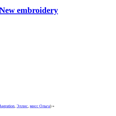
Bagration
,
Эллис
,
мисс Ольга
) »