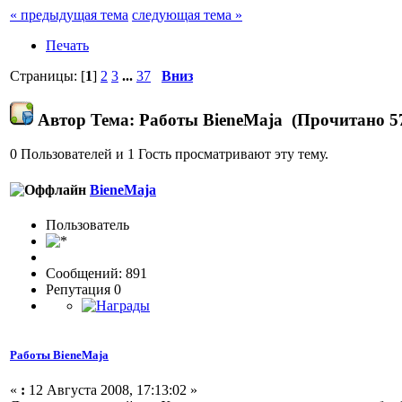
« предыдущая тема
следующая тема »
Печать
Страницы: [
1
]
2
3
...
37
Вниз
Автор
Тема: Работы BieneMaja (Прочитано 57
0 Пользователей и 1 Гость просматривают эту тему.
BieneMaja
Пользовaтeль
Сообщений: 891
Репутация 0
Работы BieneMaja
«
:
12 Августа 2008, 17:13:02 »