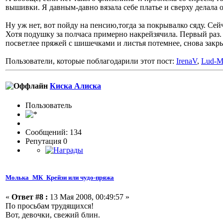
вышивки. Я давным-давно вязала себе платье и сверху делала
Ну уж нет, вот пойду на пенсию,тогда за покрывалко сяду. Сей
Хотя подушку за полчаса примерно накрейзячила. Первый раз.
посветлее пряжей с шишечками и листья потемнее, снова закры
Пользователи, которые поблагодарили этот пост:
IrenaV
,
Lud-M
Киска Алиска
Пользовaтeль
Сообщений: 134
Репутация 0
Молька_МК_Крейзи или чудо-пряжа
«
Ответ #8 :
13 Мая 2008, 00:49:57 »
По просьбам трудящихся!
Вот, девочки, свежий блин.