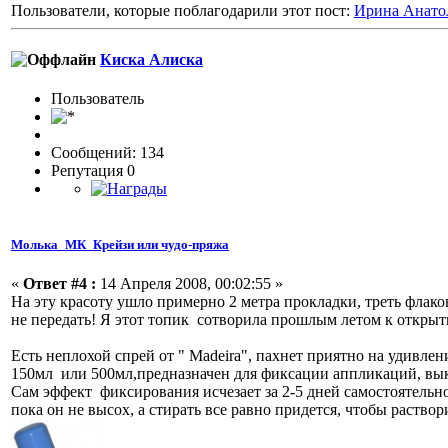
Пользователи, которые поблагодарили этот пост:
Ирина Анато
Киска Алиска
Пользовaтeль
Сообщений: 134
Репутация 0
Молька_МК_Крейзи или чудо-пряжа
«
Ответ #4 :
14 Апреля 2008, 00:02:55 »
На эту красоту ушло примерно 2 метра прокладки, треть флако
не передать! Я этот топик сотворила прошлым летом к открыти
Eсть неплохой спрей от " Madeira", пахнет приятно на удивлен
150мл или 500мл,предназначен для фиксации аппликаций, выкр
Сам эффект фиксирования исчезает за 2-5 дней самостоятельно
пока он не высох, а стирать все равно придется, чтобы раство