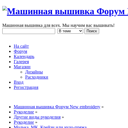
Машинная вышивка для всех. Мы научим вас вышивать!
На сайт
Форум
Календарь
Галерея
Магазин
Дизайны
Расходники
Вход
Регистрация
Машинная вышивка Форум New embroidery
»
Рукоделие
»
Другие виды рукоделия
»
Рукоделие
»
Молька_МК_Крейзи или чудо-пряжа