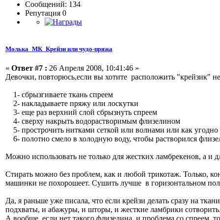
Сообщений: 134
Репутация 0
Молька_МК_Крейзи или чудо-пряжа
«
Ответ #7 :
26 Апреля 2008, 10:41:46 »
Девочки, повторюсь,если вы хотите расположить "крейзик" не 
1- сбрызгиваете ткань спреем
2- накладываете пряжу или лоскутки
3- еще раз верхний слой сбрызнуть спреем
4- сверху накрыть водорастворимым флизелином
5- прострочить нитками сеткой или волнами или как угодно
6- полотно смело в холодную воду, чтобы растворился флизел
Можно использовать не только для жестких ламбрекенов, а и дл
Стирать можно без проблем, как и любой трикотаж. Только, кон
машинки не похорошеет. Сушить лучше в горизонтальном пол
Да, я раньше уже писала, что если крейзи делать сразу на тка
подхваты, и абажуры, и шторы, и жесткие ламбрики сотворить
А вообще, если нет такого флизелина и проблема со спреем, т