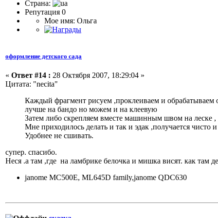
Страна:
Репутация 0
Мое имя: Ольга
оформление детского сада
«
Ответ #14 :
28 Октября 2007, 18:29:04 »
Цитата: "necita"
Каждый фрагмент рисуем ,проклеиваем и обрабатываем 
лучше на бандо но можем и на клеевую
Затем либо скрепляем вместе машинным швом на леске , 
Мне приходилось делать и так и эдак ,получается чисто и
Удобнее не сшивать.
супер. спасибо.
Неся .а там ,где на ламбрике белочка и мишка висят. как там д
janome MC500E, ML645D family,janome QDC630