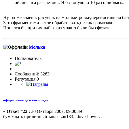
ой, дофига рассчетов... Я б стопудово 10 раз ошиблась...
Ну ты же знаешь-рисуешь на милиметровке,переносишь на банд
Зато фрагментами легче обрабатывать,не так громоздко.
Попался бы приличный заказ можно было бы сфотать.
Молька
Пользовaтeль
Сообщений: 3263
Репутация 0
оформление детского сада
«
Ответ #22 :
30 Октября 2007, 09:00:39 »
бум ждать приличный заказ!
:an133:
:loveshower: