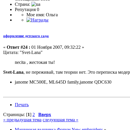
Страна:
Репутация 0
Мое имя: Ольга
оформление детского сада
«
Ответ #24 :
01 Ноября 2007, 09:32:22 »
Цитата: "Svet-Lana"
necita , жестокая ты!
Svet-Lana
, не переживай, там теории нет. Это переписка моде
janome MC500E, ML645D family,janome QDC630
Печать
Страницы: [
1
]
2
Вверх
« предыдущая тема
следующая тема »
Машинная вышивка Форум New embroidery
»