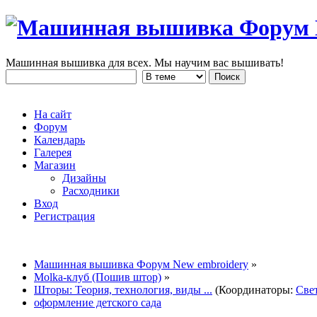
Машинная вышивка для всех. Мы научим вас вышивать!
На сайт
Форум
Календарь
Галерея
Магазин
Дизайны
Расходники
Вход
Регистрация
Машинная вышивка Форум New embroidery
»
Molka-клуб (Пошив штор)
»
Шторы: Теория, технология, виды ...
(Координаторы:
Све
оформление детского сада