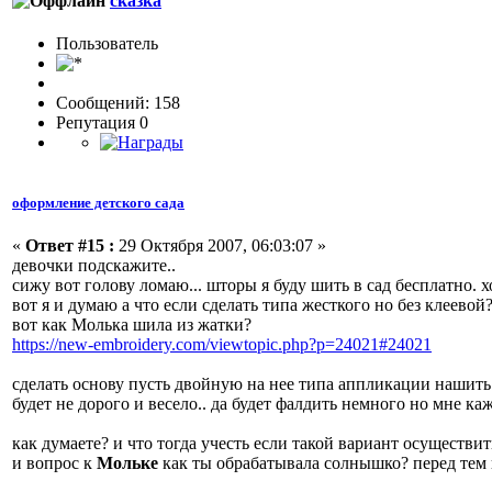
сказка
Пользовaтeль
Сообщений: 158
Репутация 0
оформление детского сада
«
Ответ #15 :
29 Октября 2007, 06:03:07 »
девочки подскажите..
сижу вот голову ломаю... шторы я буду шить в сад бесплатно. 
вот я и думаю а что если сделать типа жесткого но без клеевой
вот как Молька шила из жатки?
https://new-embroidery.com/viewtopic.php?p=24021#24021
сделать основу пусть двойную на нее типа аппликации нашить 
будет не дорого и весело.. да будет фалдить немного но мне 
как думаете? и что тогда учесть если такой вариант осуществит
и вопрос к
Мольке
как ты обрабатывала солнышко? перед тем