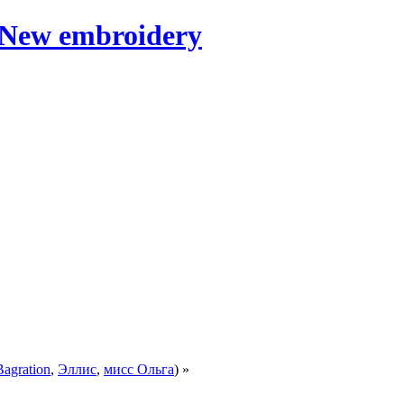
Bagration
,
Эллис
,
мисс Ольга
) »