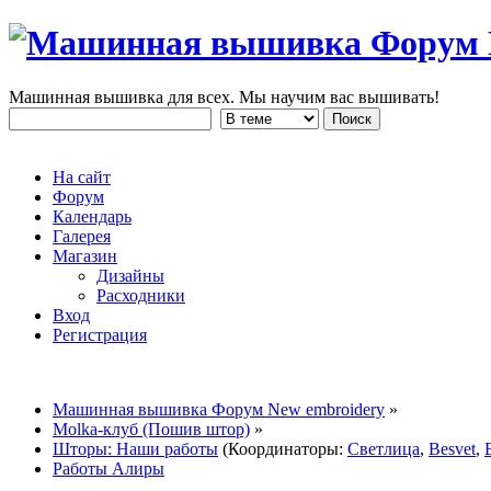
Машинная вышивка для всех. Мы научим вас вышивать!
На сайт
Форум
Календарь
Галерея
Магазин
Дизайны
Расходники
Вход
Регистрация
Машинная вышивка Форум New embroidery
»
Molka-клуб (Пошив штор)
»
Шторы: Наши работы
(Координаторы:
Светлица
,
Besvet
,
Работы Алиры