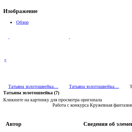
Изображение
Обзор
«
Татьяна золотошв­ейка…
Татьяна золотошв­ейка…
Т
Татьяна золотошвейка (7)
Кликните на картинку для просмотра оригинала
Работа с конкурса Кружевная фантазия
Автор
Сведения об элеме