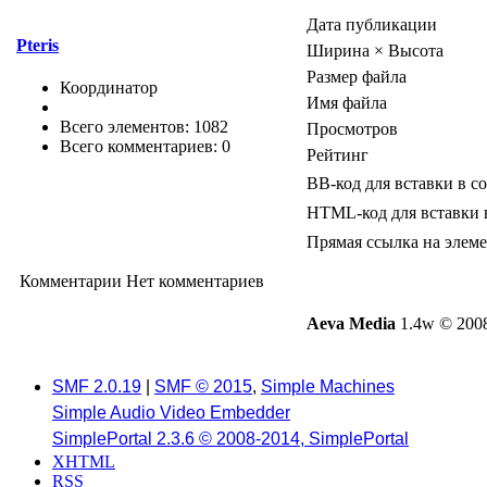
Дата публикации
Pteris
Ширина × Высота
Размер файла
Координатор
Имя файла
Всего элементов: 1082
Просмотров
Всего комментариев: 0
Рейтинг
BB-код для вставки в с
HTML-код для вставки 
Прямая ссылка на элем
Комментарии
Нет комментариев
Aeva Media
1.4w © 2008
SMF 2.0.19
|
SMF © 2015
,
Simple Machines
Simple Audio Video Embedder
SimplePortal 2.3.6 © 2008-2014, SimplePortal
XHTML
RSS