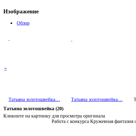
Изображение
Обзор
«
Татьяна золотошв­ейка…
Татьяна золотошв­ейка…
Т
Татьяна золотошвейка (20)
Кликните на картинку для просмотра оригинала
Работа с конкурса Кружевная фантазия 