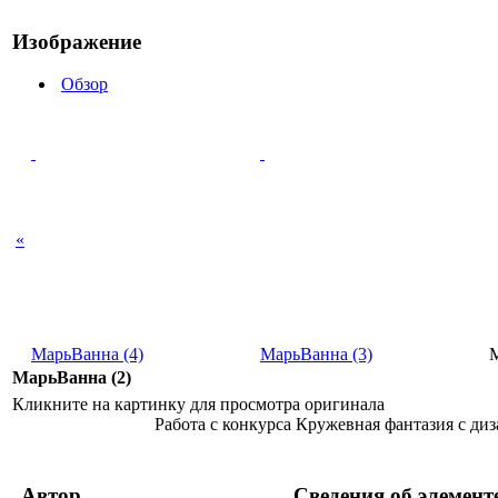
Изображение
Обзор
«
МарьВанна (4)
МарьВанна (3)
М
МарьВанна (2)
Кликните на картинку для просмотра оригинала
Работа с конкурса Кружевная фантазия с диз
Автор
Сведения об элемент