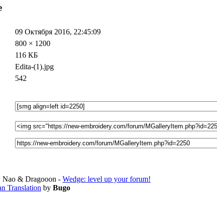
е
09 Октября 2016, 22:45:09
800 × 1200
116 КБ
Edita-(1).jpg
542
 Nao & Dragooon -
Wedge: level up your forum!
an Translation
by
Bugo