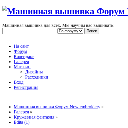
Машинная вышивка для всех. Мы научим вас вышивать!
На сайт
Форум
Календарь
Галерея
Магазин
Дизайны
Расходники
Вход
Регистрация
Машинная вышивка Форум New embroidery
»
Галерея
»
Кружевная фантазия
»
Edita (1)