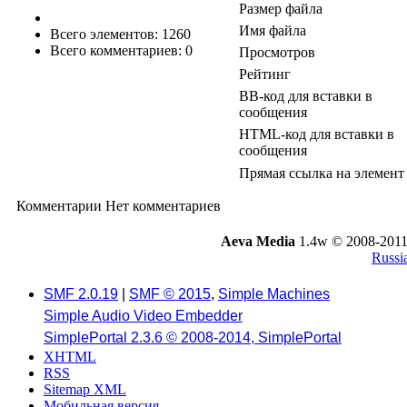
Размер файла
Имя файла
Всего элементов: 1260
Всего комментариев: 0
Просмотров
Рейтинг
BB-код для вставки в
сообщения
HTML-код для вставки в
сообщения
Прямая ссылка на элемент
Комментарии
Нет комментариев
Aeva Media
1.4w © 2008-2011
Russi
SMF 2.0.19
|
SMF © 2015
,
Simple Machines
Simple Audio Video Embedder
SimplePortal 2.3.6 © 2008-2014, SimplePortal
XHTML
RSS
Sitemap XML
Мобильная версия