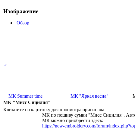
Изображение
Обзор
«
МК Summer time
МК "Яркая весна"
МК "Мисс Сицилия"
Кликните на картинку для просмотра оригинала
МК по пошиву сумки "Мисс Сицилия". Автор
МК можно приобрести здесь:
https://new-embroidery.com/forum/index.php