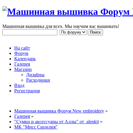
Машинная вышивка для всех. Мы научим вас вышивать!
На сайт
Форум
Календарь
Галерея
Магазин
Дизайны
Расходники
Вход
Регистрация
Машинная вышивка Форум New embroidery
»
Галерея
»
"Сумки и аксессуары от Аллы" от alenkij
»
МК "Мисс Сицилия"