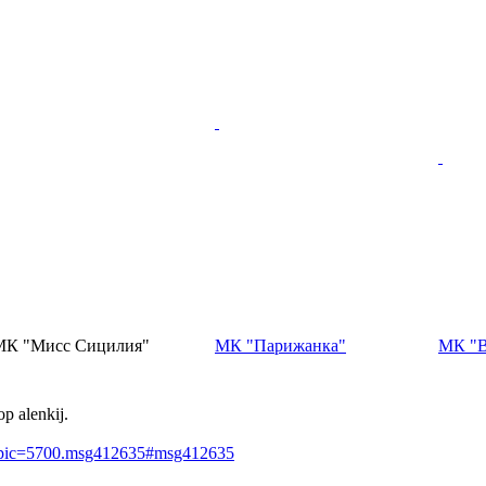
МК "Мисс Сицилия"
МК "Парижанка"
МК "В
 alenkij.
?topic=5700.msg412635#msg412635