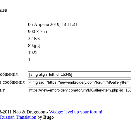
нте
06 Апреля 2019, 14:11:41
900 × 755
32 КБ
89.jpg
1925
1
ообщения
в сообщения
ент
-2011 Nao & Dragooon -
Wedge: level up your forum!
Russian Translation
by
Bugo