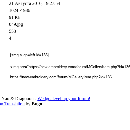
21 Августа 2016, 19:27:54
1024 × 936
91 КБ
049.jpg
553
4
 Nao & Dragooon -
Wedge: level up your forum!
an Translation
by
Bugo