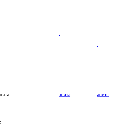
нита
анита
анита
е