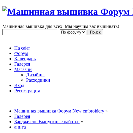
Машинная вышивка для всех. Мы научим вас вышивать!
На сайт
Форум
Календарь
Галерея
Магазин
Дизайны
Расходники
Вход
Регистрация
Машинная вышивка Форум New embroidery
»
Галерея
»
Барджелло. Выпускные работы.
»
анита