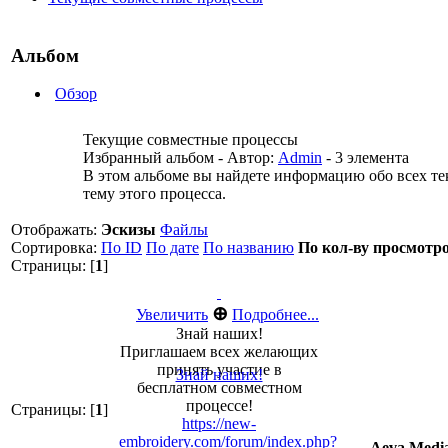
Альбом
Обзор
Текущие совместные процессы
Избранный альбом - Автор:
Admin
- 3 элемента
В этом альбоме вы найдете информацию обо всех те
тему этого процесса.
Отображать:
Эскизы
Файлы
Сортировка:
По ID
По дате
По названию
По кол-ву просмотр
Страницы: [
1
]
⊕
Увеличить
Подробнее...
Знай наших!
Приглашаем всех желающих
принять участие в
Знай наших!
бесплатном совместном
процессе!
Страницы: [
1
]
https://new-
embroidery.com/forum/index.php?
Aeva Medi