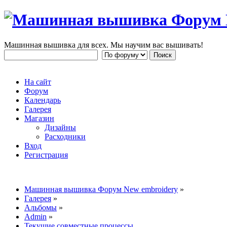
Машинная вышивка для всех. Мы научим вас вышивать!
На сайт
Форум
Календарь
Галерея
Магазин
Дизайны
Расходники
Вход
Регистрация
Машинная вышивка Форум New embroidery
»
Галерея
»
Альбомы
»
Admin
»
Текущие совместные процессы