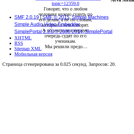
topic=12359.0
Говорят, что о любом
человеке нужно судить по
SMF 2.0.19
|
SMF © 2015
,
Simple Machines
его делам, а не по словам,
Simple Audio Video Embedder
которые о нем говорят.
А об учителе в первую
SimplePortal 2.3.6 © 2008-2014, SimplePortal
очередь судят по его
XHTML
ученикам.
RSS
Мы решили предо…
Sitemap XML
Мобильная версия
Страница сгенерирована за 0.025 секунд. Запросов: 20.