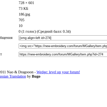
728 × 601
73 КБ
186.jpg
705
10
0 (1 голос) (Средний балл: 0.34)
общения
нт
011 Nao & Dragooon -
Wedge: level up your forum!
ssian Translation
by
Bugo