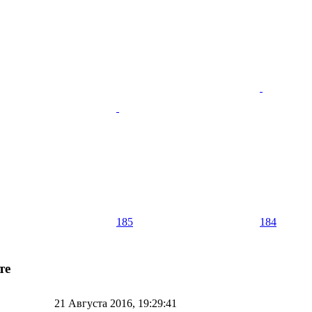
185
184
те
21 Августа 2016, 19:29:41