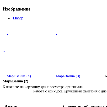
Изображение
Обзор
«
МарьВанна (4)
МарьВанна (3)
М
МарьВанна (2)
Кликните на картинку для просмотра оригинала
Работа с конкурса Кружевная фантазия с диз
Автор
Сведения об элемент