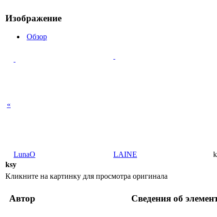
Изображение
Обзор
«
LunaO
LAINE
k
ksy
Кликните на картинку для просмотра оригинала
Автор
Сведения об элемен