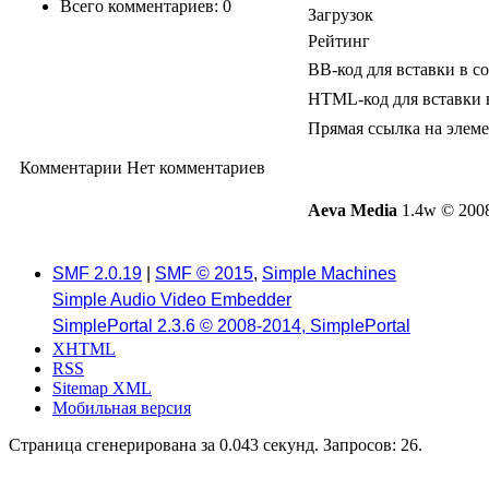
Всего комментариев: 0
Загрузок
Рейтинг
BB-код для вставки в с
HTML-код для вставки 
Прямая ссылка на элем
Комментарии
Нет комментариев
Aeva Media
1.4w © 2008
SMF 2.0.19
|
SMF © 2015
,
Simple Machines
Simple Audio Video Embedder
SimplePortal 2.3.6 © 2008-2014, SimplePortal
XHTML
RSS
Sitemap XML
Мобильная версия
Страница сгенерирована за 0.043 секунд. Запросов: 26.