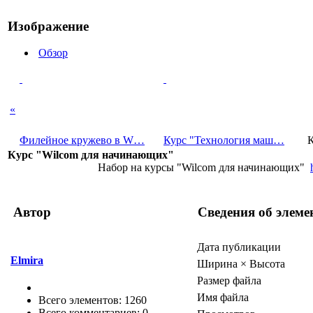
Изображение
Обзор
«
Филейное кружево в W…
Курс "Технолог­ия маш…
К
Курс "Wilcom для начинающих"
Набор на курсы "Wilcom для начинающих"
Автор
Сведения об элеме
Дата публикации
Elmira
Ширина × Высота
Размер файла
Имя файла
Всего элементов: 1260
Всего комментариев: 0