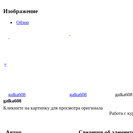
Изображение
Обзор
«
galka608
galka608
galka608
galka608
Кликните на картинку для просмотра оригинала
Работа с к
Автор
Сведения об элемент