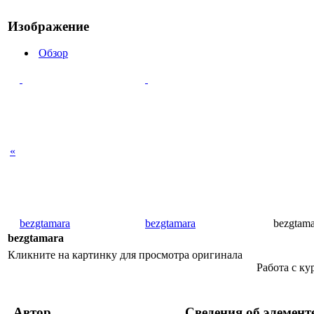
Изображение
Обзор
«
bezgtamara
bezgtamara
bezgtama
bezgtamara
Кликните на картинку для просмотра оригинала
Работа с к
Автор
Сведения об элемент