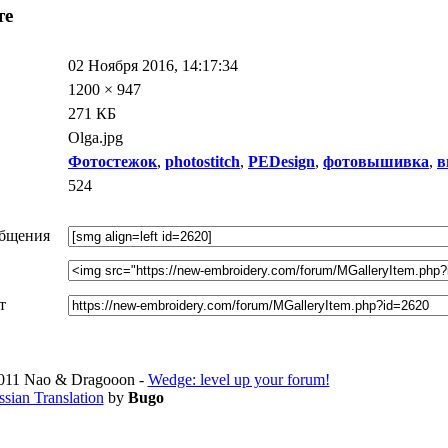
те
02 Ноября 2016, 14:17:34
1200 × 947
271 КБ
Olga.jpg
Фотостежок
,
photostitch
,
PEDesign
,
фотовышивка
,
в
524
общения
т
011 Nao & Dragooon -
Wedge: level up your forum!
sian Translation
by
Bugo