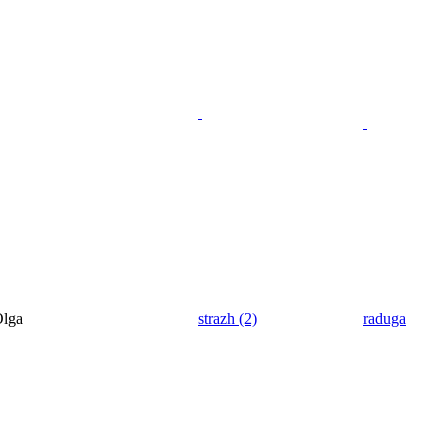
lga
strazh (2)
raduga