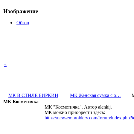
Изображение
Обзор
«
МК В СТИЛЕ БИРКИН
МК Женская сумка с о…
МК Косметичка
МК "Косметичка". Автор alenkij.
МК можно приобрести здесь:
https://new-embroidery.com/forum/index.ph