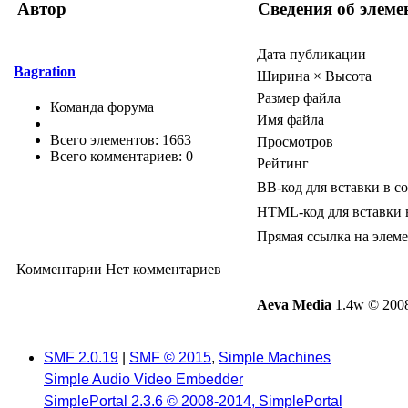
Автор
Сведения об элеме
Дата публикации
Bagration
Ширина × Высота
Размер файла
Команда форума
Имя файла
Всего элементов: 1663
Просмотров
Всего комментариев: 0
Рейтинг
BB-код для вставки в с
HTML-код для вставки 
Прямая ссылка на элем
Комментарии
Нет комментариев
Aeva Media
1.4w © 2008
SMF 2.0.19
|
SMF © 2015
,
Simple Machines
Simple Audio Video Embedder
SimplePortal 2.3.6 © 2008-2014, SimplePortal