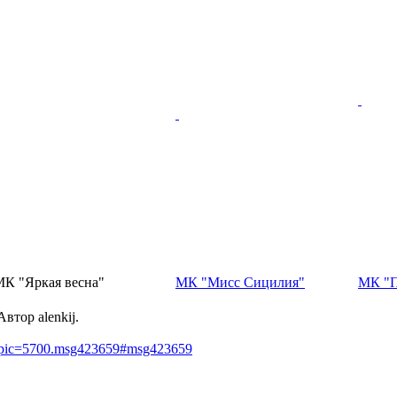
К "Яркая весна"
МК "Мисс Сицилия"
МК "П
втор alenkij.
?topic=5700.msg423659#msg423659