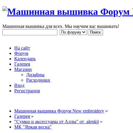
Машинная вышивка для всех. Мы научим вас вышивать!
На сайт
Форум
Календарь
Галерея
Магазин
Дизайны
Расходники
Вход
Регистрация
Машинная вышивка Форум New embroidery
»
Галерея
»
"Сумки и аксессуары от Аллы" от alenkij
»
МК "Яркая весна"