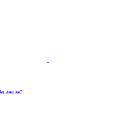
»
арижанка"