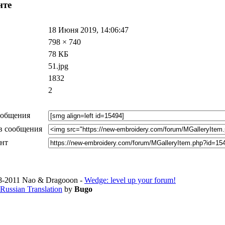
нте
18 Июня 2019, 14:06:47
798 × 740
78 КБ
51.jpg
1832
2
ообщения
в сообщения
ент
-2011 Nao & Dragooon -
Wedge: level up your forum!
Russian Translation
by
Bugo