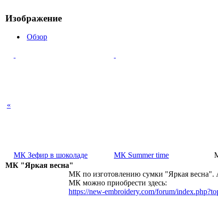
Изображение
Обзор
«
МК Зефир в шоколаде
МК Summer time
М
МК "Яркая весна"
МК по изготовлению сумки "Яркая весна". А
МК можно приобрести здесь:
https://new-embroidery.com/forum/index.php