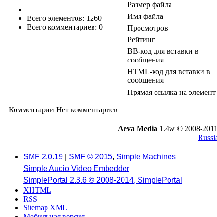
Размер файла
Имя файла
Всего элементов: 1260
Всего комментариев: 0
Просмотров
Рейтинг
BB-код для вставки в
сообщения
HTML-код для вставки в
сообщения
Прямая ссылка на элемент
Комментарии
Нет комментариев
Aeva Media
1.4w © 2008-2011
Russi
SMF 2.0.19
|
SMF © 2015
,
Simple Machines
Simple Audio Video Embedder
SimplePortal 2.3.6 © 2008-2014, SimplePortal
XHTML
RSS
Sitemap XML
Мобильная версия