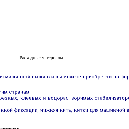
Расходны­е материал­ы…
я машинной вышивки вы можете приобрести на фор
гим странам.
резных, клеевых и водорастворимых стабилизаторо
енной фиксации, нижняя нить, нитки для машинной
элементе