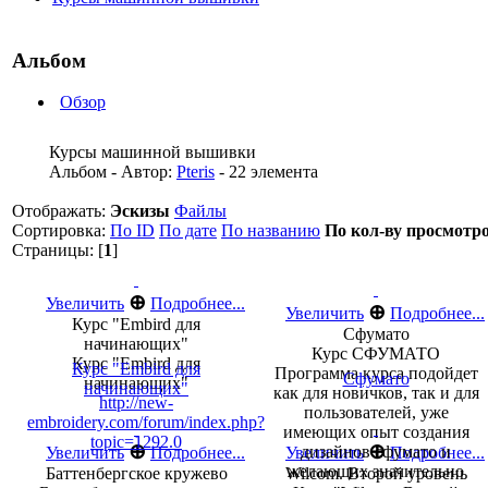
Альбом
Обзор
Курсы машинной вышивки
Альбом - Автор:
Pteris
- 22 элемента
Отображать:
Эскизы
Файлы
Сортировка:
По ID
По дате
По названию
По кол-ву просмотр
Страницы: [
1
]
⊕
Увеличить
Подробнее...
⊕
Увеличить
Подробнее...
Курс "Embird для
Сфумато
начинающих"
Курс СФУМАТО
Курс "Embird для
Курс "Embird для
Программа курса подойдет
Сфумато
начинающих"
начинающих"
как для новичков, так и для
http://new-
пользователей, уже
embroidery.com/forum/index.php?
имеющих опыт создания
topic=1292.0
⊕
⊕
дизайнов сфумато и
Увеличить
Подробнее...
Увеличить
Подробнее...
желающих значительно
Баттенбергское кружево
Wilcom. Второй уровень