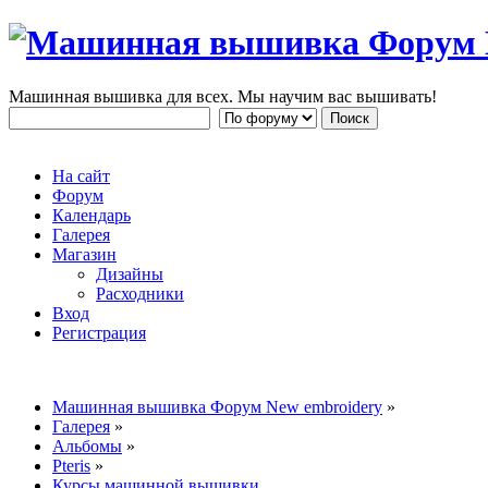
Машинная вышивка для всех. Мы научим вас вышивать!
На сайт
Форум
Календарь
Галерея
Магазин
Дизайны
Расходники
Вход
Регистрация
Машинная вышивка Форум New embroidery
»
Галерея
»
Альбомы
»
Pteris
»
Курсы машинной вышивки