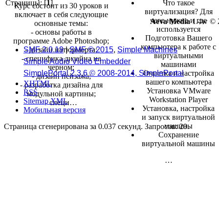
Страницы: [
1
]
Что такое
Курс состоит из 30 уроков и
виртуализация? Для
включает в себя следующие
чего нужна и где
Aeva Media
1.4w © 
основные темы:
используется
- основы работы в
Подготовка Вашего
программе Adobe Photoshop;
компьютера к работе с
SMF 2.0.19
|
SMF © 2015
,
Simple Machines
- дизайн натюрморта;
виртуальными
- специфика дизайна на
Simple Audio Video Embedder
машинами
черном;
SimplePortal 2.3.6 © 2008-2014, SimplePortal
Очистка и настройка
- дизайн пейзажа;
вашего компьютера
XHTML
- разработка дизайна для
Установка VMware
RSS
модульной картины;
Workstation Player
Sitemap XML
- специ…
Установка, настройка
Мобильная версия
и запуск виртуальной
машины
Страница сгенерирована за 0.037 секунд. Запросов: 20.
Сохранение
виртуальной машины
…