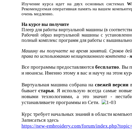
Изучение курса идет на двух основных системах
Wi
Рекомендуемая оперативная память на вашем компьюте
очень медленно.
На курсе вы получите
Плеер для работы виртуальной машины (в соответств
Рабочий образ виртуальной машины с установленно
полный комплекс программ для работы с вышивальн
Машину вы получаете на время занятий. Сроков дей
права по использованию нелицензионного контента -
н
Все программы предоставляются
бесплатно
. Вы 
и нюансы. Именно этому я вас и научу на этом ку
Виртуальная машина собрана на
свежей версии
в
бывает
старья
. Я использую всегда самые новые
новыми технологиями, а это значит - нестаби
устанавливаете программы из Сети.
Курс требует начальных знаний в области компью
Записаться здесь
https://new-embroidery.com/forum/index.php?topic