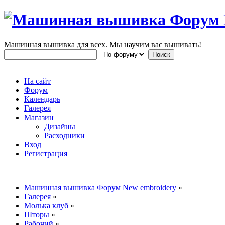
Машинная вышивка для всех. Мы научим вас вышивать!
На сайт
Форум
Календарь
Галерея
Магазин
Дизайны
Расходники
Вход
Регистрация
Машинная вышивка Форум New embroidery
»
Галерея
»
Молька клуб
»
Шторы
»
Рабочий
»