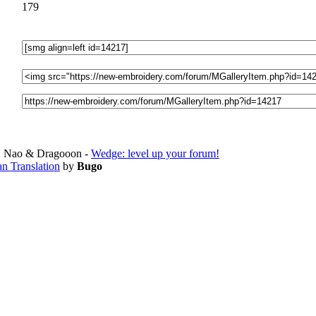
179
 Nao & Dragooon -
Wedge: level up your forum!
an Translation
by
Bugo