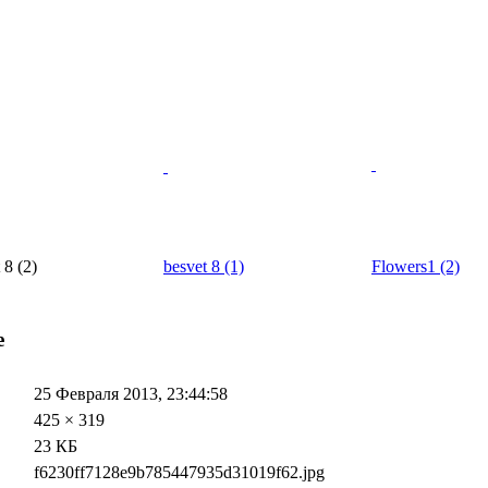
 8 (2)
besvet 8 (1)
Flowers1 (2)
е
25 Февраля 2013, 23:44:58
425 × 319
23 КБ
f6230ff7128e9b785447935d31019f62.jpg