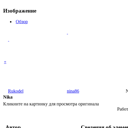
Изображение
Обзор
«
Rukodel
nina86
N
Nika
Кликните на картинку для просмотра оригинала
Работ
Автор
Сведения об элеме