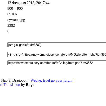
12 Февраля 2018, 20:17:44
900 × 900
65 КБ
сумкии.jpg
2382
6
 Nao & Dragooon -
Wedge: level up your forum!
an Translation
by
Bugo