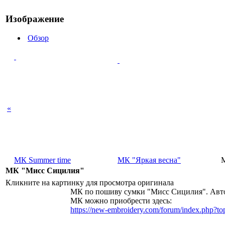
Изображение
Обзор
«
МК Summer time
МК "Яркая весна"
МК "Мисс Сицилия"
Кликните на картинку для просмотра оригинала
МК по пошиву сумки "Мисс Сицилия". Автор
МК можно приобрести здесь:
https://new-embroidery.com/forum/index.php