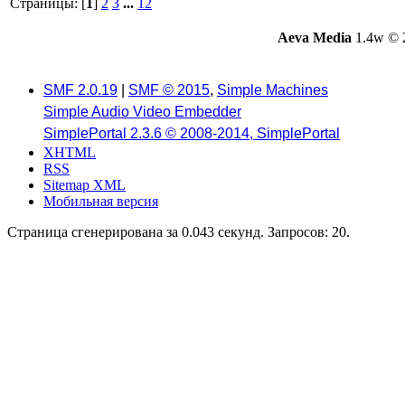
Страницы: [
1
]
2
3
...
12
Aeva Media
1.4w © 
SMF 2.0.19
|
SMF © 2015
,
Simple Machines
Simple Audio Video Embedder
SimplePortal 2.3.6 © 2008-2014, SimplePortal
XHTML
RSS
Sitemap XML
Мобильная версия
Страница сгенерирована за 0.043 секунд. Запросов: 20.