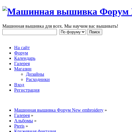
Машинная вышивка для всех. Мы научим вас вышивать!
На сайт
Форум
Календарь
Галерея
Магазин
Дизайны
Расходники
Вход
Регистрация
Машинная вышивка Форум New embroidery
»
Галерея
»
Альбомы
»
Pteris
»
Кружевная фантазия