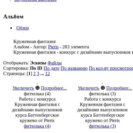
Альбом
Обзор
Кружевная фантазия
Альбом - Автор:
Pteris
- 283 элемента
Кружевная фантазия - конкурс с дизайнами выпускников ку
Отображать:
Эскизы
Файлы
Сортировка:
По ID
По дате
По названию
По кол-ву просмотро
Страницы: [
1
]
2
3
...
12
⊕
⊕
Увеличить
Подробнее...
Увеличить
Подробнее...
фитюлька (4)
фитюлька (3)
Работа с конкурса
Работа с конкурса
Кружевная фантазия с
Кружевная фантазия с
дизайнами выпускников
дизайнами выпускников
курса Баттенбергское
курса Баттенбергское
кружево от Pteris
кружево от Pteris
фитюлька (4)
фитюлька (3)