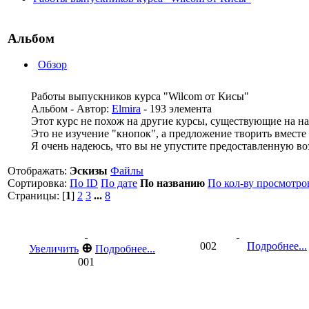
Альбом
Обзор
Работы выпускников курса "Wilcom от Кисы"
Альбом - Автор:
Elmira
- 193 элемента
Этот курс не похож на другие курсы, существующие на н
Это не изучение "кнопок", а предложение творить вместе
Я очень надеюсь, что вы не упустите предоставленную во
Отображать:
Эскизы
Файлы
Сортировка:
По ID
По дате
По названию
По кол-ву просмотро
Страницы: [
1
]
2
3
...
8
002
Подробнее...
⊕
Увеличить
Подробнее...
001