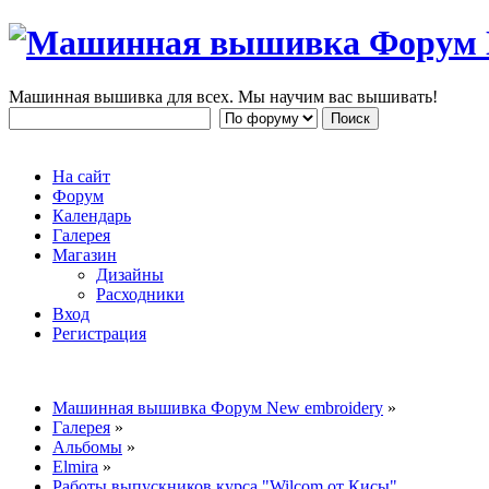
Машинная вышивка для всех. Мы научим вас вышивать!
На сайт
Форум
Календарь
Галерея
Магазин
Дизайны
Расходники
Вход
Регистрация
Машинная вышивка Форум New embroidery
»
Галерея
»
Альбомы
»
Elmira
»
Работы выпускников курса "Wilcom от Кисы"