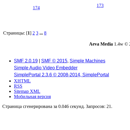
173
174
Страницы: [
1
]
2
3
...
8
Aeva Media
1.4w © 
SMF 2.0.19
|
SMF © 2015
,
Simple Machines
Simple Audio Video Embedder
SimplePortal 2.3.6 © 2008-2014, SimplePortal
XHTML
RSS
Sitemap XML
Мобильная версия
Страница сгенерирована за 0.046 секунд. Запросов: 21.