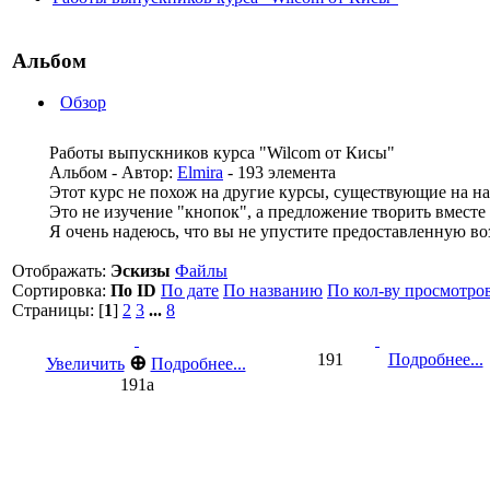
Альбом
Обзор
Работы выпускников курса "Wilcom от Кисы"
Альбом - Автор:
Elmira
- 193 элемента
Этот курс не похож на другие курсы, существующие на н
Это не изучение "кнопок", а предложение творить вместе
Я очень надеюсь, что вы не упустите предоставленную во
Отображать:
Эскизы
Файлы
Сортировка:
По ID
По дате
По названию
По кол-ву просмотро
Страницы: [
1
]
2
3
...
8
191
Подробнее...
⊕
Увеличить
Подробнее...
191a