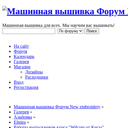
Машинная вышивка для всех. Мы научим вас вышивать!
На сайт
Форум
Календарь
Галерея
Магазин
Дизайны
Расходники
Вход
Регистрация
Машинная вышивка Форум New embroidery
»
Галерея
»
Альбомы
»
Elmira
»
Работы выпускников курса "Wilcom от Кисы"