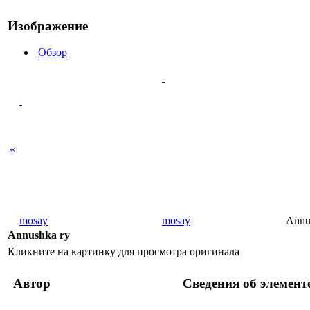
Изображение
Обзор
«
mosay
mosay
Annu
Annushka ry
Кликните на картинку для просмотра оригинала
Автор
Сведения об элемент