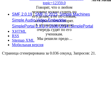
topic=12359.0
Говорят, что о любом
человеке нужно судить по
SMF 2.0.19
|
SMF © 2015
,
Simple Machines
его делам, а не по словам,
Simple Audio Video Embedder
которые о нем говорят.
А об учителе в первую
SimplePortal 2.3.6 © 2008-2014, SimplePortal
очередь судят по его
XHTML
ученикам.
RSS
Мы решили предо…
Sitemap XML
Мобильная версия
Страница сгенерирована за 0.036 секунд. Запросов: 21.