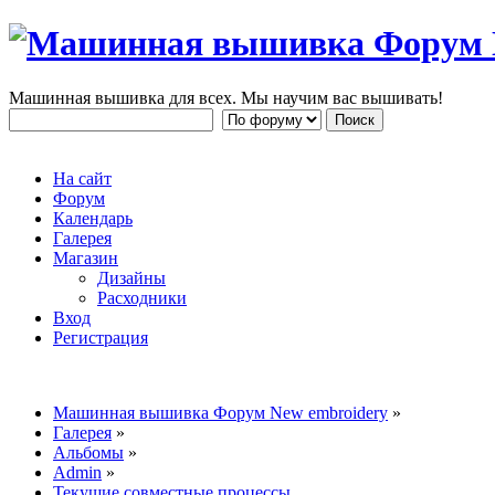
Машинная вышивка для всех. Мы научим вас вышивать!
На сайт
Форум
Календарь
Галерея
Магазин
Дизайны
Расходники
Вход
Регистрация
Машинная вышивка Форум New embroidery
»
Галерея
»
Альбомы
»
Admin
»
Текущие совместные процессы