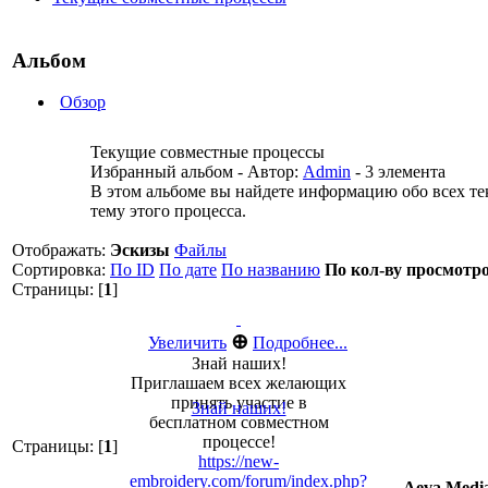
Альбом
Обзор
Текущие совместные процессы
Избранный альбом - Автор:
Admin
- 3 элемента
В этом альбоме вы найдете информацию обо всех те
тему этого процесса.
Отображать:
Эскизы
Файлы
Сортировка:
По ID
По дате
По названию
По кол-ву просмотр
Страницы: [
1
]
⊕
Увеличить
Подробнее...
Знай наших!
Приглашаем всех желающих
принять участие в
Знай наших!
бесплатном совместном
процессе!
Страницы: [
1
]
https://new-
embroidery.com/forum/index.php?
Aeva Medi